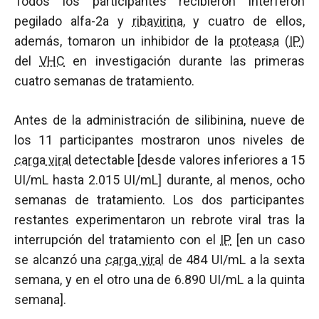
Todos los participantes recibieron interferón
pegilado alfa-2a y
ribavirina
, y cuatro de ellos,
además, tomaron un inhibidor de la
proteasa
(
IP
)
del
VHC
en investigación durante las primeras
cuatro semanas de tratamiento.
Antes de la administración de silibinina, nueve de
los 11 participantes mostraron unos niveles de
carga viral
detectable [desde valores inferiores a 15
UI/mL hasta 2.015 UI/mL] durante, al menos, ocho
semanas de tratamiento. Los dos participantes
restantes experimentaron un rebrote viral tras la
interrupción del tratamiento con el
IP
[en un caso
se alcanzó una
carga viral
de 484 UI/mL a la sexta
semana, y en el otro una de 6.890 UI/mL a la quinta
semana].