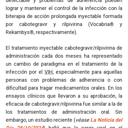
detectable y problemas de adherencia pueden
lograr y mantener el control de la infección con la
biterapia de acción prolongada inyectable formada
por cabotegravir y rilpivirina (Vocabria® y
Rekambys®, respectivamente).
El tratamiento inyectable cabotegravir/rilpivirina de
administración cada dos meses ha representado
un cambio de paradigma en el tratamiento de la
infección por el
VIH
, especialmente para aquellas
personas con problemas de adherencia o con
dificultad para tragar medicamentos orales. En los
ensayos clínicos que llevaron a su aprobación, la
eficacia de cabotegravir/rilpivirina fue similar a la de
los tratamientos de administración oral. Sin
embargo, un estudio reciente (
véase
La Noticia del
Día 28/10/2024
) halló que la
carga viral
en el