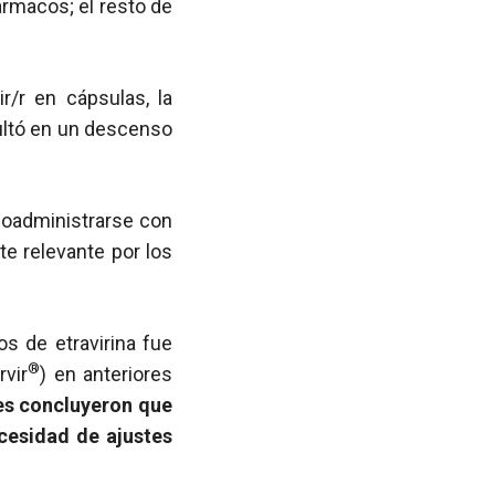
ármacos; el resto de
r/r en cápsulas, la
ltó en un descenso
 coadministrarse con
te relevante por los
os de etravirina fue
®
rvir
) en anteriores
es concluyeron que
ecesidad de ajustes