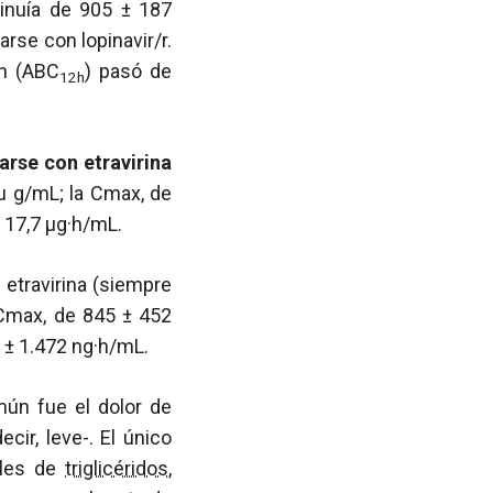
inuía de 905 ± 187
rse con lopinavir/r.
ón (ABC
) pasó de
12h
rse con etravirina
 µ g/mL; la Cmax, de
± 17,7 µg·h/mL.
 etravirina (siempre
 Cmax, de 845 ± 452
 ± 1.472 ng·h/mL.
mún fue el dolor de
cir, leve-. El único
eles de
triglicéridos
,