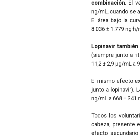
combinación
. El 
ng/mL, cuando se ad
El área bajo la cu
8.036 ± 1.779 ng·h/
Lopinavir también
(siempre junto a ri
11,2 ± 2,9 µg/mL a 9
El mismo efecto exp
junto a lopinavir)
ng/mL a 668 ± 341 
Todos los voluntar
cabeza, presente en
efecto secundario