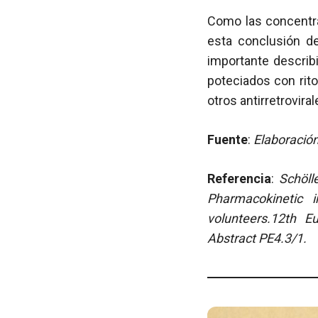
Como las concentra
esta conclusión de
importante describ
poteciados con rito
otros antirretrovir
Fuente
:
Elaboración
Referencia
:
Schöll
Pharmacokinetic i
volunteers.
12th E
Abstract PE4.3/1.