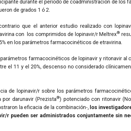
icipante durante el período de coadministración de los f
eron de grados 1 ó 2.
ontrario que el anterior estudio realizado con lopinavi
®
virina con los comprimidos de lopinavir/r Meltrex
resu
 45% en los parámetros farmacocinéticos de etravirina.
parámetros farmacocinéticos de lopinavir y ritonavir al
ntre el 11 y el 20%, descenso no considerado clínicamen
cia de lopinavir/r sobre los parámetros farmacocinétic
®
a por darunavir (Prezista
) potenciado con ritonavir (No
traron la eficacia de la combinación-,
los investigador
avir/r pueden ser administrados conjuntamente sin n