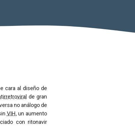
e cara al diseño de
tirretroviral
de gran
inversa no análogo de
sin
VIH
, un aumento
iado con ritonavir