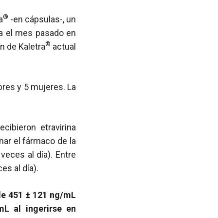
®
a
-en cápsulas-, un
da el mes pasado en
®
ón de Kaletra
actual
bres y 5 mujeres. La
cibieron etravirina
nar el fármaco de la
veces al día). Entre
es al día).
de 451 ± 121 ng/mL
mL al ingerirse en