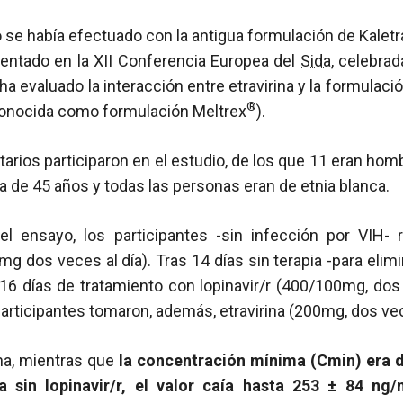
se había efectuado con la antigua formulación de Kaletr
entado en la XII Conferencia Europea del
Sida
, celebra
ha evaluado la interacción entre etravirina y la formulaci
®
onocida como formulación Meltrex
).
ntarios participaron en el estudio, de los que 11 eran hom
 de 45 años y todas las personas eran de etnia blanca.
l ensayo, los participantes -sin infección por VIH- re
mg dos veces al día). Tras 14 días sin terapia -para elimi
 16 días de tratamiento con lopinavir/r (400/100mg, dos 
 participantes tomaron, además, etravirina (200mg, dos vec
ina, mientras que
la concentración mínima (Cmin) era 
sin lopinavir/r, el valor caía hasta 253 ± 84 ng/