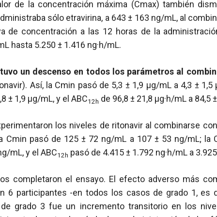
valor de la concentración máxima (Cmax) también dism
ministraba sólo etravirina, a 643 ± 163 ng/mL, al combina
rva de concentración a las 12 horas de la administraci
mL hasta 5.250 ± 1.416 ng·h/mL.
 tuvo un descenso en todos los parámetros al combina
tonavir). Así, la Cmin pasó de 5,3 ± 1,9 µg/mL a 4,3 ± 1,5
,8 ± 1,9 µg/mL, y el ABC
de 96,8 ± 21,8 µg·h/mL a 84,5 
12h
erimentaron los niveles de ritonavir al combinarse con
. La Cmin pasó de 125 ± 72 ng/mL a 107 ± 53 ng/mL; la
ng/mL, y el ABC
pasó de 4.415 ± 1.792 ng·h/mL a 3.925
12h
ios completaron el ensayo. El efecto adverso más co
 6 participantes -en todos los casos de grado 1, es de
 de grado 3 fue un incremento transitorio en los niv