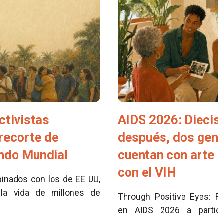
ctivistas
AIDS 2026: Dieci
 recorte de
después, dos ge
ondo Mundial
cuentan con arte 
con el VIH
inados con los de EE UU,
la vida de millones de
Through Positive Eyes: 
en AIDS 2026 a partici