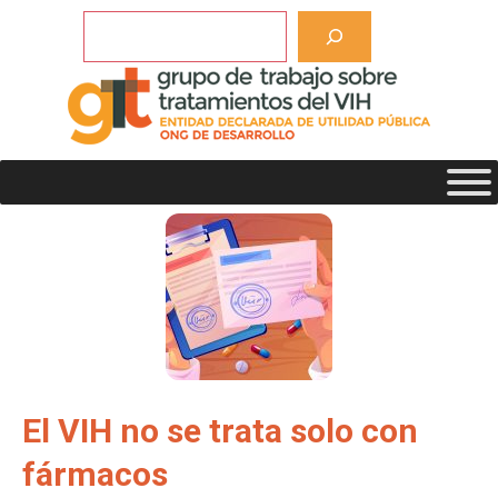
Saltar
Buscar
al
contenido
Salud y VIH
Incluye salud mental, salud sexual, nutrición
El VIH no se trata solo con
fármacos