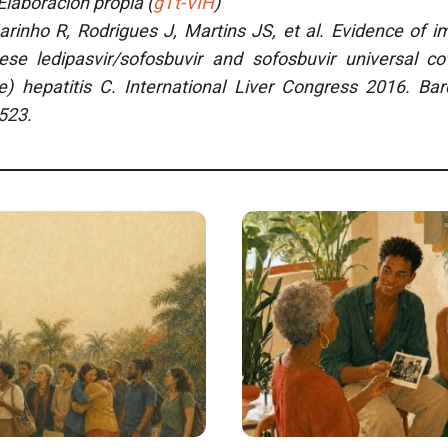
laboración propia (
gTt-VIH
)
rinho R, Rodrigues J, Martins JS, et al. Evidence of i
se ledipasvir/sofosbuvir and sofosbuvir universal c
e) hepatitis C. International Liver Congress 2016. Bar
523.