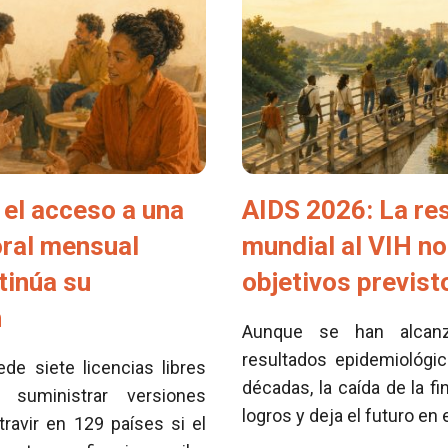
el acceso a una
AIDS 2026: La re
oral mensual
mundial al VIH no
tinúa su
objetivos previs
n
Aunque se han alcan
resultados epidemiológi
e siete licencias libres
décadas, la caída de la fi
 suministrar versiones
logros y deja el futuro en
travir en 129 países si el