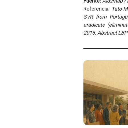
Fuente:
Aidsmap / E
Referencia:
Tato-Ma
SVR from Portugue
eradicate (eliminat
2016. Abstract LBP