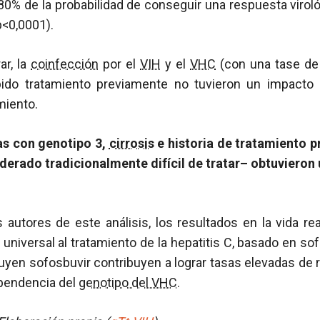
0% de la probabilidad de conseguir una respuesta virol
 p<0,0001).
r, la
coinfección
por el
VIH
y el
VHC
(con una tase de
ido tratamiento previamente no tuvieron un impacto s
miento.
as con genotipo 3,
cirrosis
e historia de tratamiento 
derado tradicionalmente difícil de tratar– obtuvieron
 autores de este análisis, los resultados en la vida re
 universal al tratamiento de la hepatitis C, basado en sof
yen sofosbuvir contribuyen a lograr tasas elevadas de 
pendencia del
genotipo del VHC
.