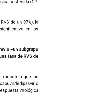
ógica sostenida (CP:
 RVS de un 97%), la
ignificativo en los
previo –un subgrupo
 una tasa de RVS de
al muestran que las
osbuvir/ledipasvir o
respuesta virológica