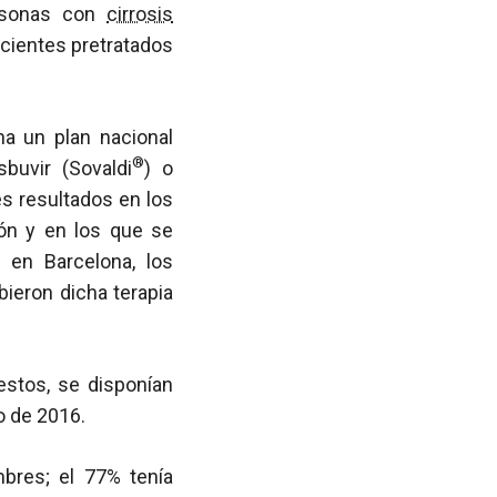
ersonas con
cirrosis
acientes pretratados
ha un plan nacional
®
buvir (Sovaldi
) o
es resultados en los
ión y en los que se
 en Barcelona, los
bieron dicha terapia
estos, se disponían
o de 2016.
bres; el 77% tenía