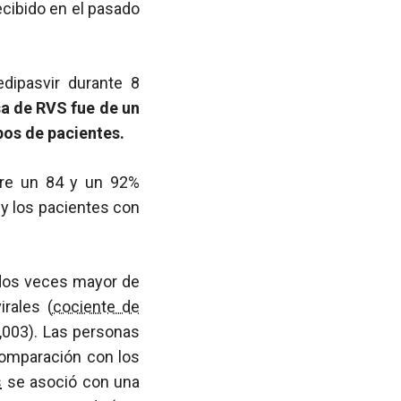
ecibido en el pasado
edipasvir durante 8
sa de RVS fue de un
pos de pacientes.
tre un 84 y un 92%
 y los pacientes con
 dos veces mayor de
rales (
cociente de
0,003). Las personas
comparación con los
s
se asoció con una