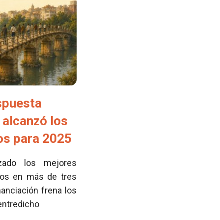
spuesta
 alcanzó los
tos para 2025
zado los mejores
cos en más de tres
nanciación frena los
 entredicho