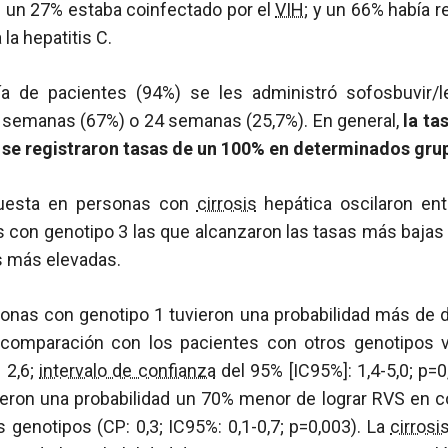
; un 27% estaba coinfectado por el
VIH
; y un 66% había r
 la hepatitis C.
a de pacientes (94%) se les administró sofosbuvir/l
 semanas (67%) o 24 semanas (25,7%). En general,
la ta
se registraron tasas de un 100% en determinados gru
puesta en personas con
cirrosis
hepática oscilaron en
 con genotipo 3 las que alcanzaron las tasas más bajas
s más elevadas.
rsonas con genotipo 1 tuvieron una probabilidad más de
comparación con los pacientes con otros genotipos vi
 2,6;
intervalo de confianza
del 95% [IC95%]: 1,4-5,0; p=
ieron una probabilidad un 70% menor de lograr RVS en 
 genotipos (CP: 0,3; IC95%: 0,1-0,7; p=0,003). La
cirrosi