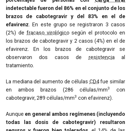
indetectable fueron del 86% en el conjunto de los
brazos de cabotegravir y del 83% en el de
efavirenz
. En este grupo se registraron 3 casos
(2%) de
fracaso virológico
según el protocolo en
los brazos de cabotegravir y 2 casos (4%) en el de
efavirenz. En los brazos de cabotegravir se
observaron dos casos de
resistencia
al
tratamiento.
La mediana del aumento de células
CD4
fue similar
3
en ambos brazos (286 células/mm
con
3
cabotegravir, 289 células/mm
con efavirenz).
Aunque
en general ambos regímenes (incluyendo
todas las dosis de cabotegravir) resultaron
seguros y fueron bien tolerados
, el 14% de las