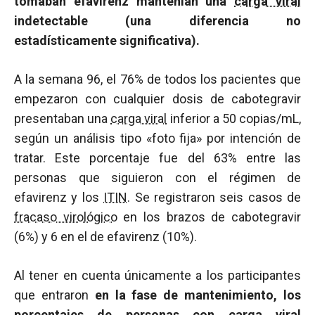
tomaban efavirenz mantenían una
carga viral
indetectable (una diferencia no
estadísticamente significativa).
A la semana 96, el 76% de todos los pacientes que
empezaron con cualquier dosis de cabotegravir
presentaban una
carga viral
inferior a 50 copias/mL,
según un análisis tipo «foto fija» por intención de
tratar. Este porcentaje fue del 63% entre las
personas que siguieron con el régimen de
efavirenz y los
ITIN
. Se registraron seis casos de
fracaso virológico
en los brazos de cabotegravir
(6%) y 6 en el de efavirenz (10%).
Al tener en cuenta únicamente a los participantes
que entraron
en la fase de mantenimiento, los
porcentajes de personas con
carga viral