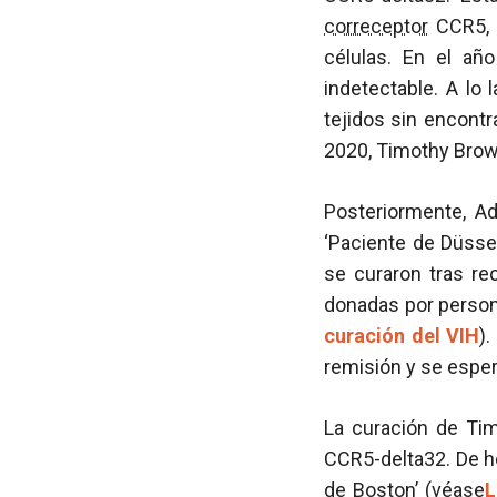
correceptor
CCR5, q
células. En el añ
indetectable. A lo 
tejidos sin encontr
2020, Timothy Brown
Posteriormente, Ad
‘Paciente de Düssel
se curaron tras re
donadas por perso
curación del VIH
)
remisión y se esper
La curación de Ti
CCR5-delta32. De he
de Boston’ (véase
L