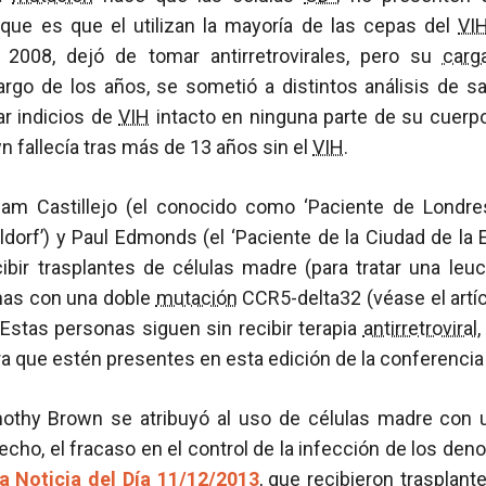
ue es que el utilizan la mayoría de las cepas del
VI
o 2008, dejó de tomar antirretrovirales, pero su
carga
largo de los años, se sometió a distintos análisis de s
ar indicios de
VIH
intacto en ninguna parte de su cuerp
 fallecía tras más de 13 años sin el
VIH
.
am Castillejo (el conocido como ‘Paciente de Londres
dorf’) y Paul Edmonds (el ‘Paciente de la Ciudad de la
cibir trasplantes de células madre (para tratar una leu
nas con una doble
mutación
CCR5-delta32 (véase el artí
. Estas personas siguen sin recibir terapia
antirretroviral
a que estén presentes en esta edición de la conferencia
mothy Brown se atribuyó al uso de células madre con
cho, el fracaso en el control de la infección de los de
a Noticia del Día 11/12/2013
, que recibieron trasplan