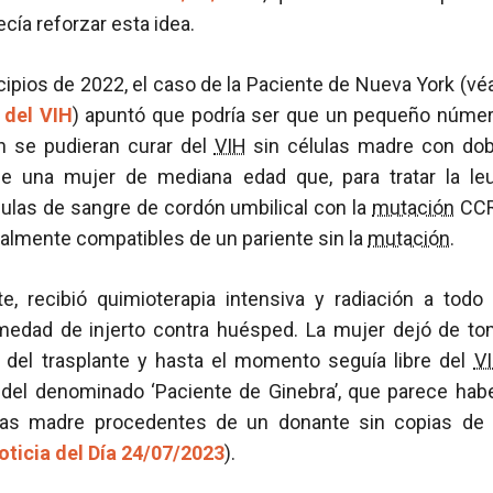
recía reforzar esta idea.
ncipios de 2022, el caso de la Paciente de Nueva York (vé
 del VIH
) apuntó que podría ser que un pequeño númer
n se pudieran curar del
VIH
sin células madre con do
de una mujer de mediana edad que, para tratar la le
ulas de sangre de cordón umbilical con la
mutación
CCR5
almente compatibles de un pariente sin la
mutación
.
te, recibió quimioterapia intensiva y radiación a todo
rmedad de injerto contra huésped. La mujer dejó de toma
del trasplante y hasta el momento seguía libre del
V
del denominado ‘Paciente de Ginebra’, que parece hab
ulas madre procedentes de un donante sin copias de
oticia del Día 24/07/2023
).