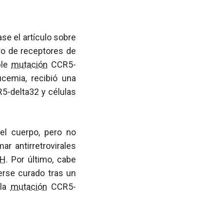
ase el artículo sobre
o de receptores de
ble
mutación
CCR5-
ucemia, recibió una
-delta32 y células
 el cuerpo, pero no
r antirretrovirales
IH
. Por último, cabe
erse curado tras un
 la
mutación
CCR5-