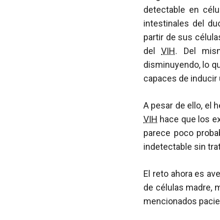
detectable en célu
intestinales del d
partir de sus célul
del
VIH
. Del mi
disminuyendo, lo q
capaces de inducir 
A pesar de ello, el
VIH
hace que los ex
parece poco proba
indetectable sin tr
El reto ahora es av
de células madre, m
mencionados pacien