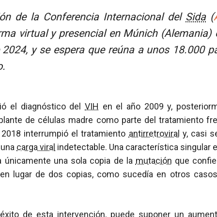
ón de la Conferencia Internacional del
Sida
(
rma virtual y presencial en Múnich (Alemania) e
e 2024, y se espera que reúna a unos 18.000 pa
o.
ió el diagnóstico del
VIH
en el año 2009 y, posteriorm
plante de células madre como parte del tratamiento fr
 2018 interrumpió el tratamiento
antirretroviral
y, casi s
 una
carga viral
indetectable. Una característica singular 
a únicamente una sola copia de la
mutación
que confi
 en lugar de dos copias, como sucedía en otros cas
 éxito de esta intervención, puede suponer un aument