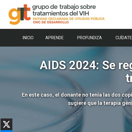
Saltar
al
contenido
INICIO
APRENDE
PROFUNDIZA
CUÍDATE
AIDS 2024: Se reg
t
En este caso, el donante no tenía las dos co
sugiere que la terapia gé