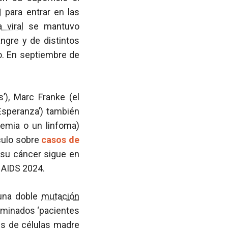
H
para entrar en las
 viral
se mantuvo
angre y de distintos
o. En septiembre de
’), Marc Franke (el
 Esperanza’) también
cemia o un linfoma)
culo sobre
casos de
, su cáncer sigue en
 AIDS 2024.
 una doble
mutación
nominados ‘pacientes
tes de células madre