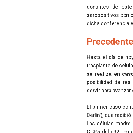
donantes de este
seropositivos con 
dicha conferencia el
Precedent
Hasta el día de h
trasplante de célul
se realiza en cas
posibilidad de rea
servir para avanzar
El primer caso con
Berlín’), que recib
Las células madre
CCR5-delta32. Es