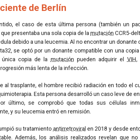
ciente de Berlín
ido, el caso de esta última persona (también un pac
 que presentaba una sola copia de la
mutación
CCR5-delt
dula debido a una leucemia. Al no encontrar un donante 
a32, se optó por un donante compatible con una copia
 única copia de la
mutación
pueden adquirir el
VIH
,
ogresión más lenta de la infección.
al trasplante, el hombre recibió radiación en todo el 
quimioterapia. Esta persona desarrolló un caso leve de e
or último, se comprobó que todas sus células inmu
nte, y su leucemia entró en remisión.
rumpió su tratamiento
antirretroviral
en 2018 y desde ent
able. Además, los análisis realizados revelan que n