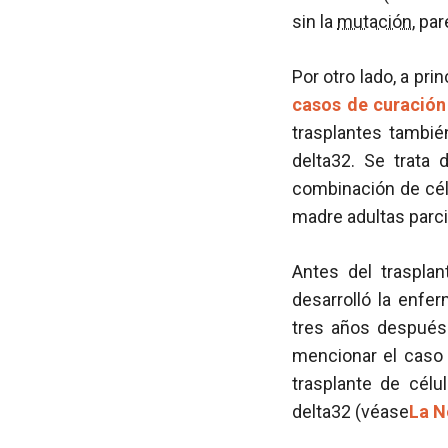
sin la
mutación
, pa
Por otro lado, a pri
casos de curación
trasplantes tambié
delta32. Se trata 
combinación de cél
madre adultas parci
Antes del trasplan
desarrolló la enfe
tres años después 
mencionar el caso 
trasplante de cél
delta32 (véase
La N