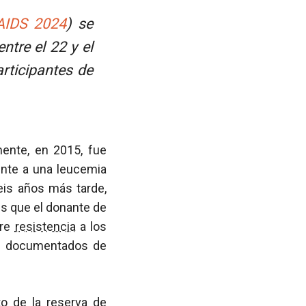
AIDS 2024
) se
ntre el 22 y el
rticipantes de
ente, en 2015, fue
ente a una leucemia
eis años más tarde,
es que el donante de
ere
resistencia
a los
os documentados de
o de la reserva de