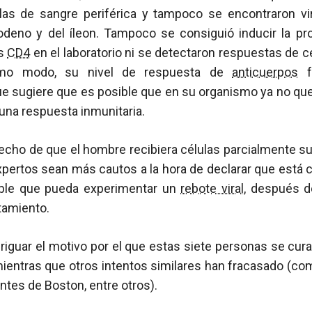
las de sangre periférica y tampoco se encontraron vi
uodeno y del íleon. Tampoco se consiguió inducir la pr
as
CD4
en el laboratorio ni se detectaron respuestas de c
smo modo, su nivel de respuesta de
anticuerpos
f
ue sugiere que es posible que en su organismo ya no que
una respuesta inmunitaria.
 hecho de que el hombre recibiera células parcialmente su
pertos sean más cautos a la hora de declarar que está c
ble que pueda experimentar un
rebote viral
, después d
atamiento.
eriguar el motivo por el que estas siete personas se cur
ientras que otros intentos similares han fracasado (co
tes de Boston, entre otros).