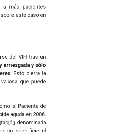
a más pacientes
 sobre este caso en
arse del
VIH
tras un
y arriesgada y sólo
eres
. Esto cierra la
n valiosa que puede
omo ‘el Paciente de
loide aguda en 2006.
tación
denominada
n su superficie el