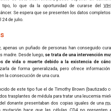
 tipo, lo que da la oportunidad de curarse del
VIH
cáncer. Se espera que se presenten los datos completos
 24 de julio.
es
oy, apenas un puñado de personas han conseguido cur
as madre. Desde luego,
se trata de una intervención mu
os de vida o muerte debido a la existencia de cánc
lizarla de forma generalizada, pero ofrece informació
 en la consecución de una cura.
ocido de este tipo fue el de Timothy Brown (bautizado c
ió dos trasplantes de médula para tratar una leucemia mie
 del donante presentaban dos copias iguales de una
mu
ta
mutación
hace que las células
CD4
no presenten e