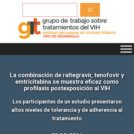
Saltar
Buscar
al
contenido
La combinación de raltegravir, tenofovir y
emtricitabina se muestra eficaz como
profilaxis postexposición al VIH
Los participantes de un estudio presentaron
altos niveles de tolerancia y de adherencia al
tratamiento