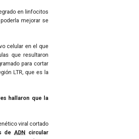
egrado en linfocitos
 poderla mejorar se
ivo celular en el que
ulas que resultaron
gramado para cortar
egión LTR, que es la
es hallaron que la
nético viral cortado
os de
ADN
circular