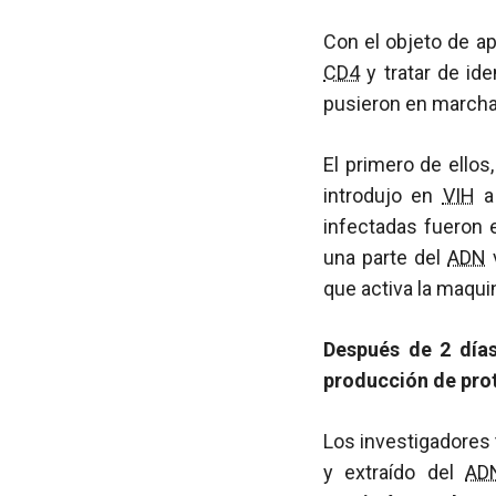
Con el objeto de a
CD4
y tratar de id
pusieron en march
El primero de ellos,
introdujo en
VIH
a 
infectadas fueron 
una parte del
ADN
v
que activa la maquin
Después de 2 días
producción de prot
Los investigadores 
y extraído del
AD