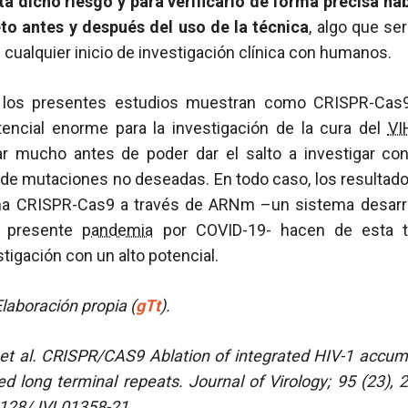
ta dicho riesgo y para verificarlo de forma precisa ha
o antes y después del uso de la técnica
, algo que se
 cualquier inicio de investigación clínica con humanos.
 los presentes estudios muestran como CRISPR-Cas
encial enorme para la investigación de la cura del
VI
ar mucho antes de poder dar el salto a investigar c
 de mutaciones no deseadas. En todo caso, los resultados
ema CRISPR-Cas9 a través de ARNm –un sistema desarr
a presente
pandemia
por COVID-19- hacen de esta t
tigación con un alto potencial.
laboración propia (
gTt
).
et al.
CRISPR/CAS9 Ablation of integrated HIV-1 accum
ed long terminal repeats. Journal of Virology; 95 (23),
.1128/JVI.01358-21