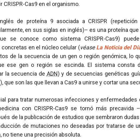
cir CRISPR-Cas9 en el organismo.
nglés de proteína 9 asociada a CRISPR (repetición 
larmente, en sus siglas en inglés)– es una proteína que
ue se conoce como sistema CRISPR-Cas9) puede 
N
concretas en el núcleo celular (
véase
La Noticia del D
ntos de la secuencia de un gen o región genómica, lo 
ue ese gen o región se escinda. El sistema consta d
ar la secuencia de
ADN
) y de secuencias genéticas gu
), que son las que llevan a Cas9 a unirse y cortar una se
ial para tratar numerosas infecciones y enfermedades d
medicina con CRISPR-Cas9 se tornó más precavida –
ués de la publicación de estudios que sembraron dudas
a inducción de mutaciones no deseadas por tratarse de u
, no tiene una precisión absoluta.