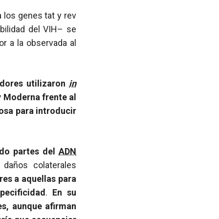
a los genes tat y rev
bilidad del VIH– se
or a la observada al
adores utilizaron
in
y Moderna frente al
osa para introducir
ado partes del
ADN
 daños colaterales
res a aquellas para
ecificidad
.
En su
es, aunque afirman