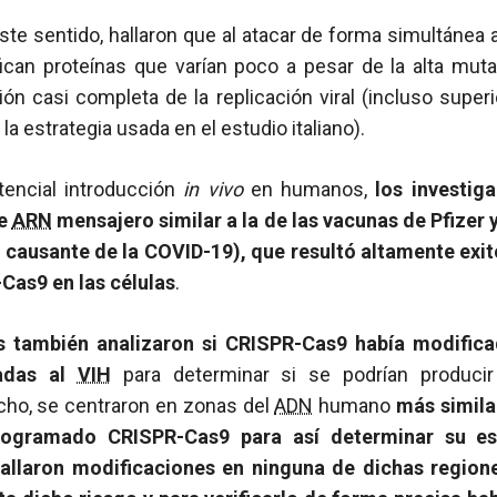
este sentido, hallaron que al atacar de forma simultánea 
can proteínas que varían poco a pesar de la alta muta
ón casi completa de la replicación viral (incluso superi
 la estrategia usada en el estudio italiano).
tencial introducción
in vivo
en humanos,
los investig
de
ARN
mensajero similar a la de las vacunas de Pfizer 
causante de la COVID-19), que resultó altamente exit
Cas9 en las células
.
s también analizaron si CRISPR-Cas9 había modific
ladas al
VIH
para determinar si se podrían producir
cho, se centraron en zonas del
ADN
humano
más simila
rogramado CRISPR-Cas9 para así determinar su esp
hallaron modificaciones en ninguna de dichas region