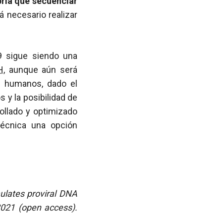
bría que secuenciar
rá necesario realizar
9 sigue siendo una
H
, aunque aún será
on humanos, dado el
 y la posibilidad de
ollado y optimizado
écnica una opción
ulates proviral DNA
 2021 (open access).