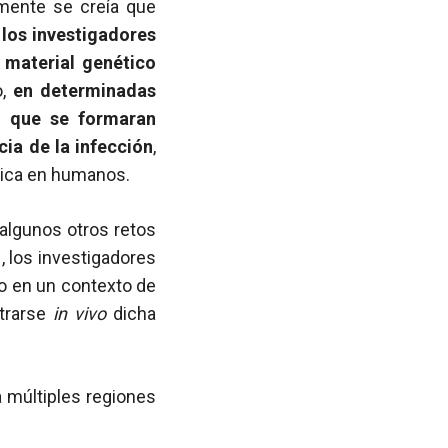
almente se creía que
o
los investigadores
 material genético
o,
en determinadas
on que se formaran
cia de la infección
,
nica en humanos.
 algunos otros retos
H
, los investigadores
co en un contexto de
strarse
in vivo
dicha
 múltiples regiones