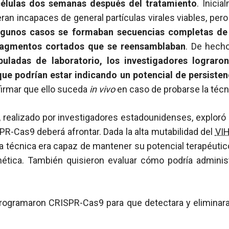
 células dos semanas después del tratamiento
. Inici
an incapaces de general partículas virales viables, per
lgunos casos se formaban secuencias completas de
 fragmentos cortados que se reensamblaban
. De hech
uladas de laboratorio, los investigadores lograr
 que podrían estar indicando un potencial de persisten
firmar que ello suceda
in vivo
en caso de probarse la téc
 realizado por investigadores estadounidenses, exploró
PR-Cas9 deberá afrontar. Dada la alta mutabilidad del
VI
i la técnica era capaz de mantener su potencial terapéuti
genética. También quisieron evaluar cómo podría admini
eprogramaron CRISPR-Cas9 para que detectara y eliminara