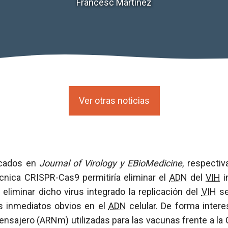
Francesc Martínez
Ver otras noticias
icados en
Journal of Virology y EBioMedicine
, respecti
écnica CRISPR-Cas9 permitiría eliminar el
ADN
del
VIH
i
 eliminar dicho virus integrado la replicación del
VIH
se
s inmediatos obvios en el
ADN
celular. De forma intere
nsajero (ARNm) utilizadas para las vacunas frente a la 