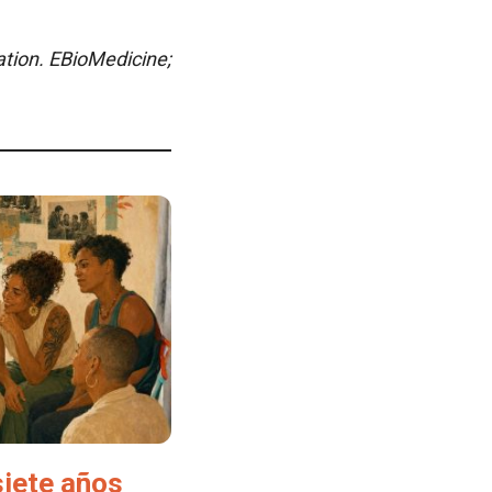
ation.
EBioMedicine;
siete años