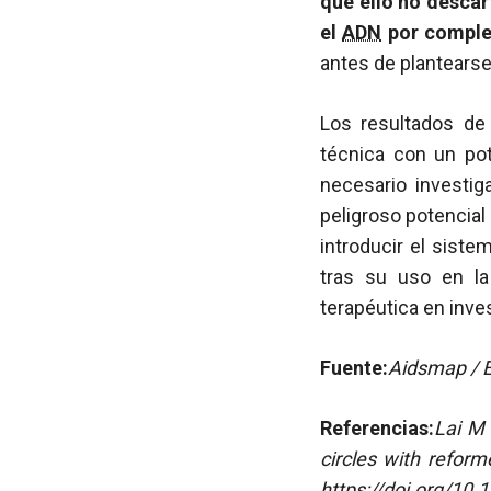
que ello no descar
el
ADN
por complet
antes de plantearse
Los resultados de
técnica con un pot
necesario investig
peligroso potencial
introducir el sist
tras su uso en l
terapéutica en inves
Fuente:
Aidsmap / E
Referencias:
Lai M 
circles with reform
https://doi.org/10