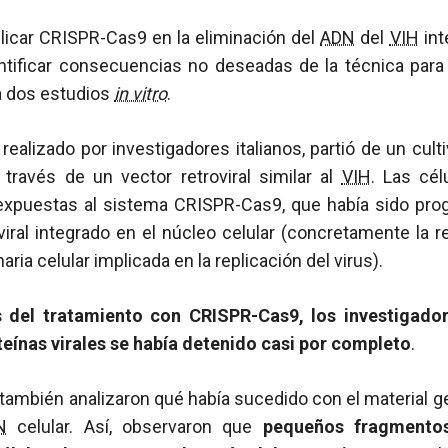
plicar CRISPR-Cas9 en la eliminación del
ADN
del
VIH
int
entificar consecuencias no deseadas de la técnica para
a dos estudios
in vitro
.
 realizado por investigadores italianos, partió de un cult
través de un vector retroviral similar al
VIH
. Las cél
expuestas al sistema CRISPR-Cas9, que había sido pro
iral integrado en el núcleo celular (concretamente la r
aria celular implicada en la replicación del virus).
 del tratamiento con CRISPR-Cas9, los investigador
eínas virales se había detenido casi por completo
.
también analizaron qué había sucedido con el material ge
N
celular. Así, observaron que
pequeños fragment