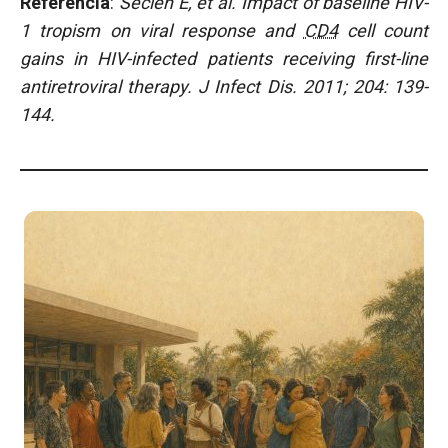
Referencia
:
Seclen E, et al.
Impact of baseline HIV-
1 tropism on viral response and
CD4
cell count
gains in HIV-infected patients receiving first-line
antiretroviral therapy
.
J Infect Dis. 2011; 204: 139-
144.