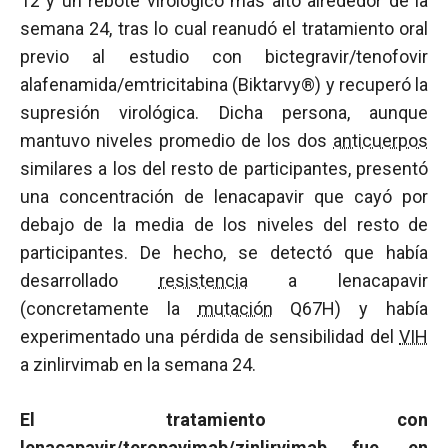
12 y un rebote virológico más alto alrededor de la
semana 24, tras lo cual reanudó el tratamiento oral
previo al estudio con bictegravir/tenofovir
alafenamida/emtricitabina (Biktarvy®) y recuperó la
supresión virológica. Dicha persona, aunque
mantuvo niveles promedio de los dos
anticuerpos
similares a los del resto de participantes, presentó
una concentración de lenacapavir que cayó por
debajo de la media de los niveles del resto de
participantes. De hecho, se detectó que había
desarrollado
resistencia
a lenacapavir
(concretamente la
mutación
Q67H) y había
experimentado una pérdida de sensibilidad del
VIH
a zinlirvimab en la semana 24.
El tratamiento con
lenacapavir/teropavimab/zinlirvimab fue, en