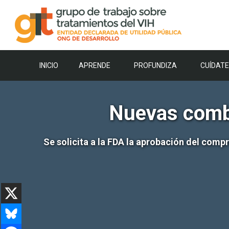
Saltar
al
contenido
INICIO
APRENDE
PROFUNDIZA
CUÍDATE
Nuevas combi
Se solicita a la FDA la aprobación del comp