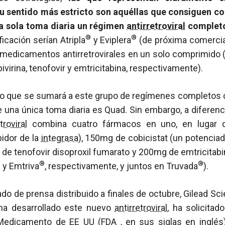
su sentido más estricto son aquéllas que consiguen c
 sola toma diaria un régimen
antirretroviral
complet
®
®
icación serían Atripla
y Eviplera
(de próxima comercia
medicamentos antirretrovirales en un solo comprimido (e
lpivirina, tenofovir y emtricitabina, respectivamente).
to que se sumará a este grupo de regímenes completos
una única toma diaria es Quad. Sin embargo, a diferenci
troviral
combina cuatro fármacos en uno, en lugar 
bidor de la
integrasa
), 150mg de cobicistat (un potenciad
g de tenofovir disoproxil fumarato y 200mg de emtricitab
®
®
®
y Emtriva
, respectivamente, y juntos en Truvada
).
 de prensa distribuido a finales de octubre, Gilead Scie
ha desarrollado este nuevo
antirretroviral
, ha solicitad
 Medicamento de EE UU (
FDA
, en sus siglas en inglés)