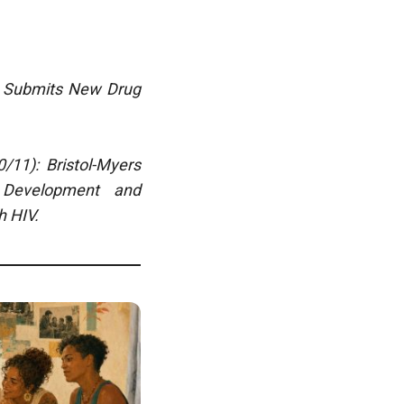
d Submits New Drug
/11): Bristol-Myers
 Development and
h HIV.