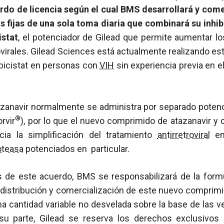
rdo de licencia según el cual BMS desarrollará y come
 fijas de una sola toma diaria que combinará su inhib
istat
, el potenciador de Gilead que permite aumentar lo
ovirales. Gilead Sciences está actualmente realizando estu
obicistat en personas con
VIH
sin experiencia previa en e
atazanavir normalmente se administra por separado poten
®
orvir
), por lo que el nuevo comprimido de atazanavir y 
a la simplificación del tratamiento
antirretroviral
en
oteasa
potenciados en particular.
 de este acuerdo, BMS se responsabilizará de la formul
o, distribución y comercialización de este nuevo comprim
na cantidad variable no desvelada sobre la base de las 
su parte, Gilead se reserva los derechos exclusivos p