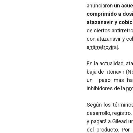
anunciaron
un acue
comprimido a dosis
atazanavir y cobic
de ciertos antirretr
con atazanavir y c
antirretroviral
.
En la actualidad, 
baja de ritonavir (N
un paso más haci
inhibidores de la
pr
Según los términos
desarrollo, registr
y pagará a Gilead u
del producto. Por 