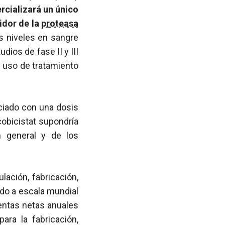
rcializará un único
idor de la
proteasa
s niveles en sangre
dios de fase II y III
l uso de tratamiento
ciado con una dosis
cobicistat supondría
 general y de los
ación, fabricación,
ido a escala mundial
ventas netas anuales
ara la fabricación,