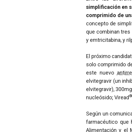
simplificación en 
comprimido de una
concepto de simplif
que combinan tres 
y emtricitabina, y ri
El próximo candida
solo comprimido de 
este nuevo
antirre
elvitegravir (un inhi
elvitegravir), 300m
nucleósido; Viread
Según un comunicado
farmacéutico que 
Alimentación y el