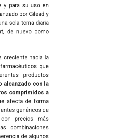
te y para su uso en
canzado por Gilead y
na sola toma diaria
tat, de nuevo como
 creciente hacia la
s farmacéuticos que
iferentes productos
ro alcanzado con la
evos comprimidos a
que afecta de forma
alentes genéricos de
, con precios más
chas combinaciones
herencia de algunos