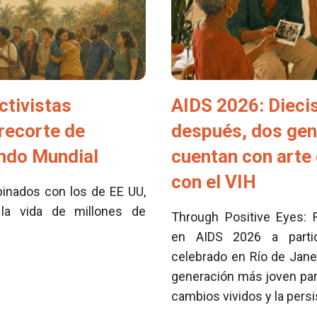
ctivistas
AIDS 2026: Dieci
 recorte de
después, dos ge
ondo Mundial
cuentan con arte 
con el VIH
inados con los de EE UU,
la vida de millones de
Through Positive Eyes: 
en AIDS 2026 a partici
celebrado en Río de Jane
generación más joven para
cambios vividos y la pers