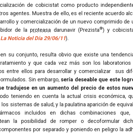
cialización de cobicistat como producto independien
os agentes. Muestra de ello, es el reciente acuerdo al
sarrollo y comercialización de un nuevo comprimido de u
®
hibidor de la
proteasa
darunavir (Prezista
) y cobicis
e
La Noticia del Día 29/06/11
).
n su conjunto, resulta obvio que existe una tendencia
 tratamiento y que cada vez más son los laboratorio
s entre ellos para desarrollar y comercializar sus d
coformulados. Sin embargo,
sería deseable que este log
 se tradujese en un aumento del precio de estos nu
odo teniendo en cuenta la actual crisis económica, 
los sistemas de salud, y la paulatina aparición de equiv
ármacos incluidos en dichas combinaciones que
ntean la posibilidad de romper o decoformular di
componentes por separado y poniendo en peligro la ad