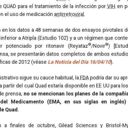
e QUAD para el tratamiento de la infección por
VIH
en pe
 en el uso de medicación
antirretroviral
.
a en los datos a 48 semanas de dos ensayos pivotales de
nferior a Atripla (Estudio 102) y a un régimen que contení
®
®
r potenciado por ritonavir (Reyataz
/Novir
) [Estu
sa, se presentarán datos completos de ambos estudios
íficas de 2012 (véase
La Noticia del Día 16/04/10
).
strativo sigue su cauce habitual, la
FDA
podría dar su apr
partir del cual Quad estaría disponible en EE UU para l
de prensa,
no se mencionan los planes de la compañía 
del Medicamento (EMA, en sus siglas en inglés)
de Quad
.
 a finales de octubre, Gilead Sciences y Bristol-