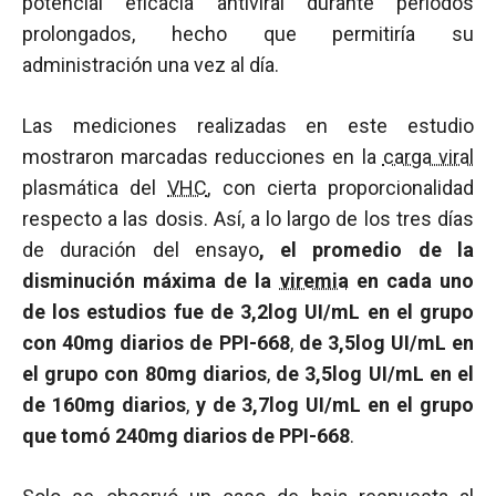
potencial eficacia antiviral durante períodos
prolongados, hecho que permitiría su
administración una vez al día.
Las mediciones realizadas en este estudio
mostraron marcadas reducciones en la
carga viral
plasmática del
VHC
, con cierta proporcionalidad
respecto a las dosis. Así, a lo largo de los tres días
de duración del ensayo
, el promedio de la
disminución máxima de la
viremia
en cada uno
de los estudios fue de 3,2log UI/mL en el grupo
con 40mg diarios de PPI-668
,
de 3,5log UI/mL en
el grupo con 80mg diarios
,
de 3,5log UI/mL en el
de 160mg diarios
,
y de 3,7log UI/mL en el grupo
que tomó 240mg diarios de PPI-668
.