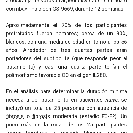
a dosis fija de sofosbuvir/ledipasvir administrada o
con
ribavirina
o con GS-9669, durante 12 semanas.
Aproximadamente el 70% de los participantes
pretratados fueron hombres; cerca de un 90%,
blancos, con una media de edad en torno a los 56
años. Alrededor de tres cuartas partes eran
portadores del subtipo 1a (que responde peor al
tratamiento) y casi una cuarta parte tenían el
polimorfismo
favorable CC en el gen IL28B.
En el análisis para determinar la duración mínima
necesaria del tratamiento en pacientes
naive
, se
incluyó un total de 25 personas con ausencia de
fibrosis
o
fibrosis
moderada (estadio F0-F2). Un
poco más de la mitad de los 25 participantes
fueron hombres, la mayoría blancos, con un