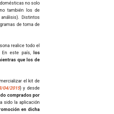
s domésticas no solo
sino también los de
nálisis). Distintos
rogramas de toma de
rsona realice todo el
 En este país,
los
ientras que los de
ercializar el kit de
28/04/2015
) y desde
 sido comprados por
a sido la aplicación
 promoción en dicha