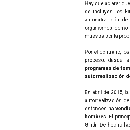
Hay que aclarar que
se incluyen los ki
autoextracción de 
organismos, como l
muestra por la prop
Por el contrario, lo
proceso, desde la
programas de toma
autorrealización d
En abril de 2015, l
autorrealización d
entonces
ha vendid
hombres
. El princ
Gindr. De hecho
las