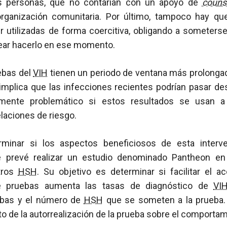
s personas, que no contarían con un apoyo de
couns
organización comunitaria. Por último, tampoco hay qu
 utilizadas de forma coercitiva, obligando a someterse
ear hacerlo en ese momento.
ebas del
VIH
tienen un periodo de ventana más prolongad
implica que las infecciones recientes podrían pasar de
almente problemático si estos resultados se usan 
laciones de riesgo.
erminar si los aspectos beneficiosos de esta interv
e prevé realizar un estudio denominado Pantheon en
tros
HSH
. Su objetivo es determinar si facilitar el a
de pruebas aumenta las tasas de diagnóstico de
VI
uebas y el número de
HSH
que se someten a la prueba. 
o de la autorrealización de la prueba sobre el comportam