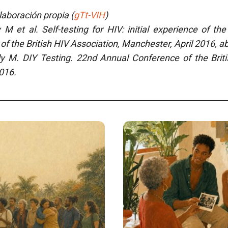
aboración propia (
gTt-VIH
)
y M et al.
Self-testing for HIV: initial experience of the
f the British HIV Association, Manchester, April 2016, ab
 M. DIY Testing. 22nd Annual Conference of the Briti
016.