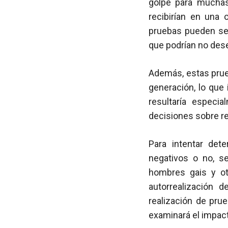
golpe para mucha
recibirían en una 
pruebas pueden ser
que podrían no des
Además, estas pru
generación, lo que 
resultaría especi
decisiones sobre re
Para intentar det
negativos o no, s
hombres gais y o
autorrealización 
realización de pr
examinará el impact