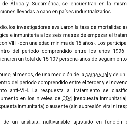
s de África y Sudamérica, se encuentran en la mism
aciones llevadas a cabo en países industrializados.
dio, los investigadores evaluaron la tasa de mortalidad a
gica e inmunitaria a los seis meses de empezar el trat
 con
VIH
-con una edad mínima de 16 años-. Los particip
dentro del período comprendido entre los años 1996
ionaron un total de 15.107
persona-años
de seguimiento
puso, al menos, de una medición de la
carga viral
y de un
entro del período comprendido entre el tercer y el noven
iento anti-VIH. La respuesta al tratamiento se clasi
 aumento en los niveles de
CD4
[respuesta inmunitaria]
spuesta inmunitaria) o ausente (sin supresión viral ni res
ión de un
análisis multivariable
ajustado en función 