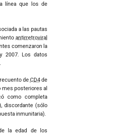
a línea que los de
sociada a las pautas
amiento
antirretroviral
antes comenzaron la
 y 2007. Los datos
.
 recuento de
CD4
de
o mes posteriores al
ficó como completa
), discordante (sólo
puesta inmunitaria).
de la edad de los