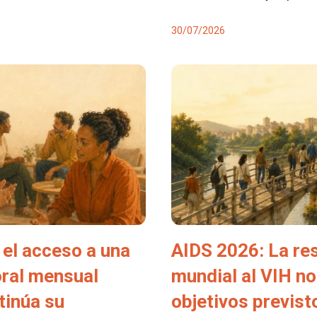
30/07/2026
el acceso a una
AIDS 2026: La re
oral mensual
mundial al VIH no
tinúa su
objetivos previs