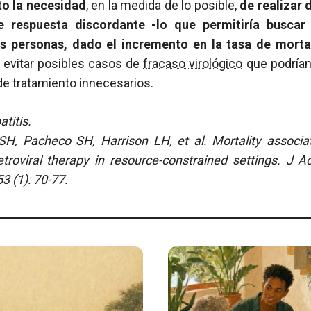
to la necesidad
, en la medida de lo posible,
de realizar d
e respuesta discordante -lo que permitiría buscar
as personas, dado el incremento en la tasa de morta
 evitar posibles casos de
fracaso virológico
que podrían 
e tratamiento innecesarios.
titis.
SH, Pacheco SH, Harrison LH, et al. Mortality associa
etroviral therapy in resource-constrained settings.
J A
3 (1): 70-77.