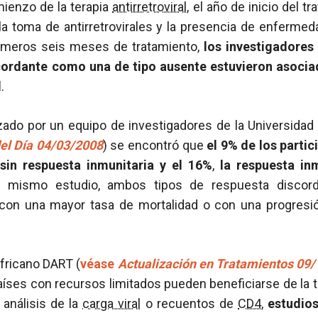
mienzo de la terapia
antirretroviral
, el año de inicio del t
la toma de antirretrovirales y la presencia de enfermed
imeros seis meses de tratamiento,
los investigadores
cordante como una de tipo ausente estuvieron asoci
d
.
izado por un equipo de investigadores de la Universidad
del Día 04/03/2008
) se encontró que
el 9% de los parti
 sin respuesta inmunitaria y el 16%
,
la respuesta inm
 mismo estudio, ambos tipos de respuesta discord
 con una mayor tasa de mortalidad o con una progresi
fricano DART (
véase
Actualización en Tratamientos 09
aíses con recursos limitados pueden beneficiarse de la 
 análisis de la
carga viral
o recuentos de
CD4
,
estudio