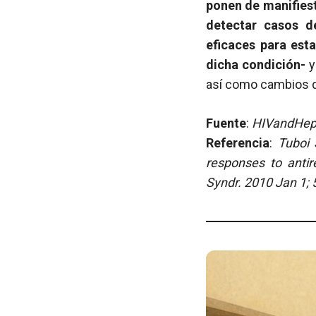
ponen de manifies
detectar casos d
eficaces para est
dicha condición-
y
así como cambios d
Fuente
:
HIVandHepa
Referencia
:
Tuboi 
responses to antir
Syndr. 2010 Jan 1;
5