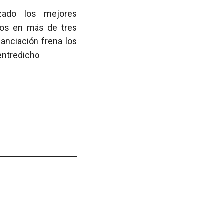
zado los mejores
cos en más de tres
nanciación frena los
 entredicho