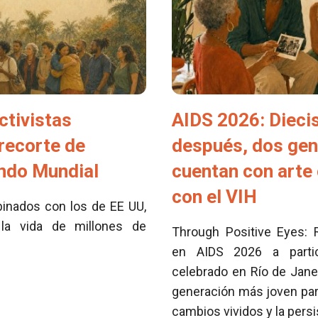
ctivistas
AIDS 2026: Dieci
 recorte de
después, dos ge
ondo Mundial
cuentan con arte 
con el VIH
inados con los de EE UU,
la vida de millones de
Through Positive Eyes: 
en AIDS 2026 a partici
celebrado en Río de Jane
generación más joven para
cambios vividos y la pers