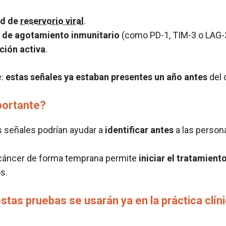
ad de
reservorio viral
.
 de agotamiento inmunitario
(como PD-1, TIM-3 o LAG-
ción activa
.
e:
estas señales ya estaban presentes un año antes
del 
portante?
 señales podrían ayudar a
identificar antes
a las person
 cáncer de forma temprana permite
iniciar el tratamient
s.
estas pruebas se usarán ya en la práctica clín