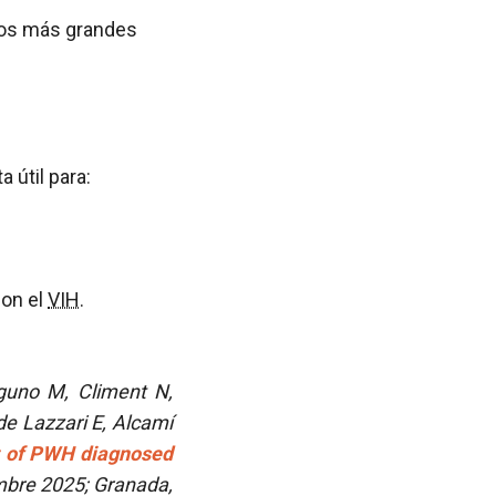
ios más grandes
 útil para:
on el
VIH
.
aguno M, Climent N,
 de Lazzari E, Alcamí
t of PWH diagnosed
mbre 2025; Granada,