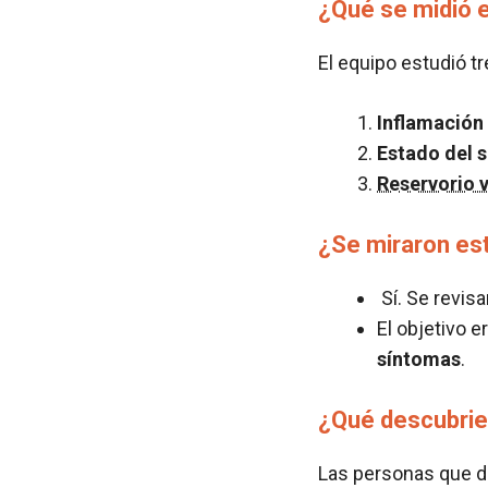
¿Qué se midió
El equipo estudió t
Inflamación
Estado del 
Reservorio v
¿Se miraron est
Sí. Se revi
El objetivo e
síntomas
.
¿Qué descubri
Las personas que d