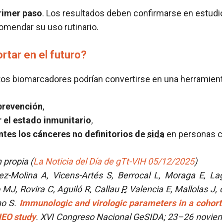
rimer paso
. Los resultados deben confirmarse en estud
omendar su uso rutinario.
rtar en el futuro?
tos biomarcadores podrían convertirse en una herramienta
 prevención
,
r el estado inmunitario
,
ntes los cánceres no definitorios de
sida
en personas c
 propia (
La Noticia del Día de gTt-VIH 05/12/2025
)
z-Molina A, Vicens-Artés S, Berrocal L, Moraga E, L
MJ, Rovira C, Aguiló R, Callau
P
, Valencia E, Mallolas J,
no S.
Immunologic and virologic parameters in a cohor
NEO study
. XVI Congreso Nacional GeSIDA; 23–26 novie