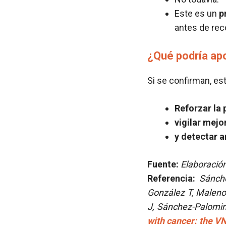
Este es un
p
antes de rec
¿Qué podría apo
Si se confirman, es
Reforzar la
vigilar mejo
y detectar a
Fuente:
Elaboración
Referencia:
Sánche
González T, Maleno 
J, Sánchez-Palomi
with cancer: the V