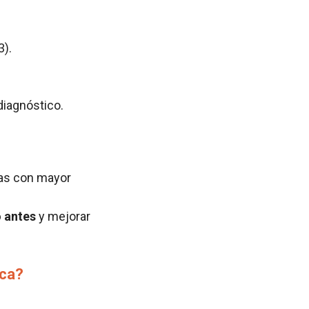
3).
diagnóstico.
as con mayor
o antes
y mejorar
ica?