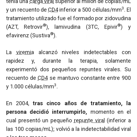
tenía una
carga viral
superior al millón de copias/mL
3
y un recuento de
CD4
inferior a 500 células/mm
. El
tratamiento utilizado fue el formado por zidovudina
®
®
(AZT, Retrovir
), lamivudina (3TC, Epivir
) y
®
efavirenz (Sustiva
).
La
viremia
alcanzó niveles indetectables con
rapidez y, durante la terapia, solamente
experimentó dos pequeños repuntes virales. Su
recuento de
CD4
se mantuvo constante entre 900
3
y 1.000 células/mm
.
En 2004,
tras cinco años de tratamiento, la
persona decidió interrumpirlo,
momento en el
cual presentó un pequeño
repunte viral
(inferior a
las 100 copias/mL); volvió a la indetectabilidad viral