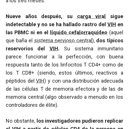
a los tres meses.
Nueve años después, su
carga viral
sigue
indetectable y no se ha hallado rastro del
VIH
en
las PBMC ni en el
líquido cefalorraquídeo
(aquel
que baña el
sistema nervioso central
),
dos típicos
reservorios del
VIH
.
Su sistema inmunitario
parece funcionar a la perfección, con buena
respuesta tanto de los linfocitos T CD4+ como de
los T CD8+ (siendo, estos últimos, reactivos a
péptidos del
VIH
) y con una distribución adecuada
de las células T de memoria efectora y de las de
memoria central (algo observado a menudo en los
controladores de élite).
No obstante,
los investigadores pudieron replicar
el
VIH
a partir de células
CD4
de la persona en