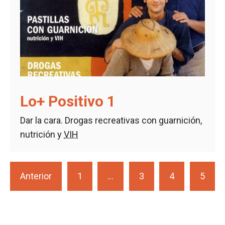
Lo+ Positivo 1
Dar la cara. Drogas recreativas con guarnición,
nutrición y
VIH
Anterior
1
…
3
4
5