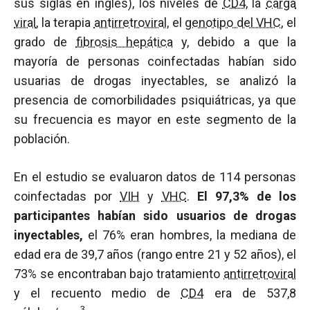
sus siglas en inglés), los niveles de
CD4
, la
carga
viral
, la terapia
antirretroviral
, el
genotipo del VHC
, el
grado de
fibrosis hepática
y, debido a que la
mayoría de personas coinfectadas habían sido
usuarias de drogas inyectables, se analizó la
presencia de comorbilidades psiquiátricas, ya que
su frecuencia es mayor en este segmento de la
población.
En el estudio se evaluaron datos de 114 personas
coinfectadas por
VIH
y
VHC
.
El 97,3% de los
participantes habían sido usuarios de drogas
inyectables,
el 76% eran hombres, la mediana de
edad era de 39,7 años (rango entre 21 y 52 años), el
73% se encontraban bajo tratamiento
antirretroviral
y el recuento medio de
CD4
era de 537,8
3