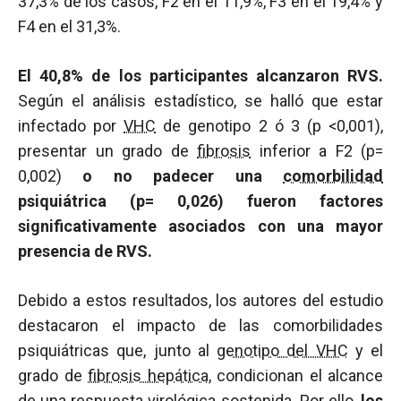
37,3% de los casos, F2 en el 11,9%, F3 en el 19,4% y
F4 en el 31,3%.
El 40,8% de los participantes alcanzaron RVS.
Según el análisis estadístico, se halló que estar
infectado por
VHC
de genotipo 2 ó 3 (
p
<0,001),
presentar un grado de
fibrosis
inferior a F2 (p=
0,002)
o no padecer una
comorbilidad
psiquiátrica (p= 0,026) fueron factores
significativamente asociados con una mayor
presencia de RVS.
Debido a estos resultados, los autores del estudio
destacaron el impacto de las comorbilidades
psiquiátricas que, junto al
genotipo del VHC
y el
grado de
fibrosis hepática
, condicionan el alcance
de una respuesta virológica sostenida. Por ello,
los