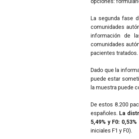
opciones: formulario
La segunda fase de
comunidades autóno
información de la
comunidades autóno
pacientes tratados.
Dado que la informa
puede estar someti
la muestra puede co
De estos 8.200 pac
españoles.
La dist
5,49% y F0: 0,53%
iniciales F1 y F0).