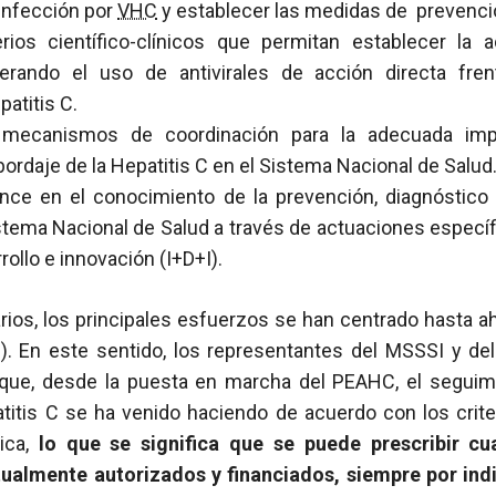
infección por
VHC
y establecer las medidas de prevenci
terios científico-clínicos que permitan establecer la 
derando el uso de antivirales de acción directa fre
patitis C.
s mecanismos de coordinación para la adecuada imp
bordaje de la Hepatitis C en el Sistema Nacional de Salud
nce en el conocimiento de la prevención, diagnóstico 
istema Nacional de Salud a través de actuaciones específi
rollo e innovación (I+D+I).
arios, los principales esfuerzos se han centrado hasta ah
2). En este sentido, los representantes del MSSSI y de
que, desde la puesta en marcha del PEAHC, el seguimi
titis C se ha venido haciendo de acuerdo con los criter
tica,
lo que se significa que se puede prescribir cu
almente autorizados y financiados, siempre por ind