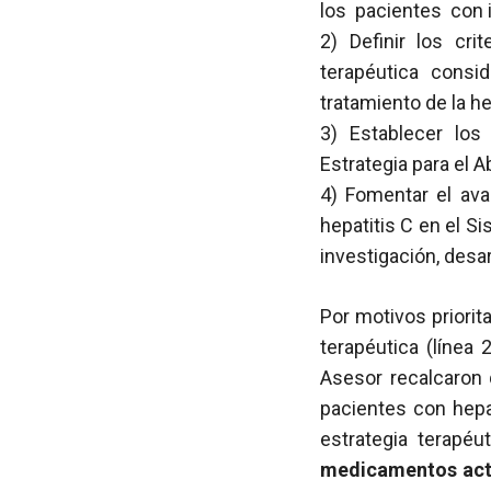
los pacientes con 
2) Definir los cri
terapéutica consi
tratamiento de la he
3) Establecer lo
Estrategia para el A
4) Fomentar el ava
hepatitis C en el S
investigación, desar
Por motivos priorit
terapéutica (línea 
Asesor recalcaron 
pacientes con hepa
estrategia terapéu
medicamentos actu