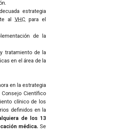
ón.
adecuada estrategia
nte al
VHC
para el
lementación de la
.
y tratamiento de la
cas en el área de la
ora en la estrategia
l Consejo Científico
ento clínico de los
ios definidos en la
alquiera de los 13
icación médica.
Se