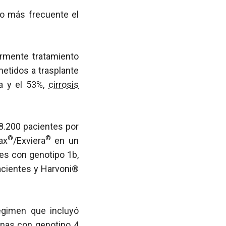
do más frecuente el
ormente tratamiento
metidos a trasplante
ca y el 53%,
cirrosis
 8.200 pacientes por
®
®
ax
/Exviera
en un
tes con genotipo 1b,
acientes y Harvoni®
égimen que incluyó
onas con genotipo 4