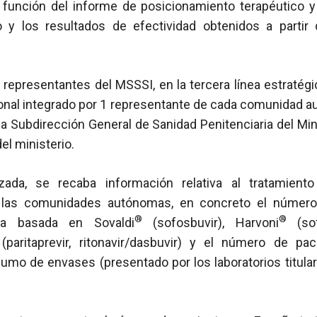
n función del informe de posicionamiento terapéutico y 
y los resultados de efectividad obtenidos a partir 
representantes del MSSSI, en la tercera línea estratég
onal integrado por 1 representante de cada comunidad au
 la Subdirección General de Sanidad Penitenciaria del Mini
el ministerio.
zada, se recaba información relativa al tratamient
 las comunidades autónomas, en concreto el númer
®
®
pia basada en Sovaldi
(sofosbuvir), Harvoni
(sofo
(paritaprevir, ritonavir/dasbuvir) y el número de pa
sumo de envases (presentado por los laboratorios titulare