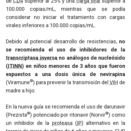
de
CD4
superior al 25% y una
carga viral
superior a
100.000 copias/mL, mientras que se podía
considerar no iniciar el tratamiento con cargas
virales inferiores a 100.000 copias/mL.
Debido al potencial desarrollo de resistencias,
no
se recomienda el uso de inhibidores de la
transcriptasa inversa
no análogos de nucleósido
(
ITINN
) en niños menores de 3 años que fueron
expuestos a una dosis única de nevirapina
®
(Viramune
) para prevenir la transmisión del
VIH
de
madre a hijo.
En la nueva guía se recomienda el uso de darunavir
®
®
(Prezista
) potenciado por ritonavir (Norvir
) como
un inhibidor de la
proteasa
(
IP
) alternativo en la