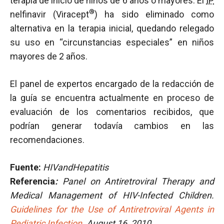
terapia de inicio de niños de 6 años o mayores. El
IP
®
nelfinavir (Viracept
) ha sido eliminado como
alternativa en la terapia inicial, quedando relegado
su uso en “circunstancias especiales” en niños
mayores de 2 años.
El panel de expertos encargado de la redacción de
la guía se encuentra actualmente en proceso de
evaluación de los comentarios recibidos, que
podrían generar todavía cambios en las
recomendaciones.
Fuente:
HIVandHepatitis
Referencia
:
Panel on Antiretroviral Therapy and
Medical Management of HIV-Infected Children.
Guidelines for the Use of Antiretroviral Agents in
Pediatric Infection
.
August 16, 2010.