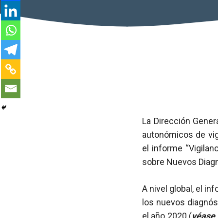
La Dirección Genera
autonómicos de vig
el informe “Vigilan
sobre Nuevos Diag
A nivel global, el
los nuevos diagnóst
el año 2020 (
véase