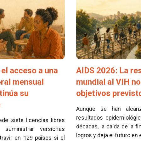
el acceso a una
AIDS 2026: La re
oral mensual
mundial al VIH no
tinúa su
objetivos previs
n
Aunque se han alcan
resultados epidemiológi
e siete licencias libres
décadas, la caída de la fi
 suministrar versiones
logros y deja el futuro en
travir en 129 países si el