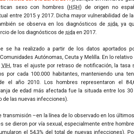
tican sexo con hombres (
HSH
) de origen no espa
ual entre 2015 y 2017. Dicha mayor vulnerabilidad de l
ambién se observa en los diagnósticos de
sida
, ya q
rcio de los diagnósticos de
sida
en 2017.
me se ha realizado a partir de los datos aportados p
7 Comunidades Autónomas, Ceuta y Melilla. En lo relativ
l
VIH
, tras el ajuste por retraso de notificación, la tasa
os por cada 100.000 habitantes, manteniendo una ten
de el año 2010. Los hombres representaron el 84
franja de edad más afectada fue la situada entre los 30
io de las nuevas infecciones).
de transmisión –en la línea de lo observado en los últim
s se dieron por vía sexual, especialmente entre hombre
mularon el 54,3% del total de nuevas infecciones). Por