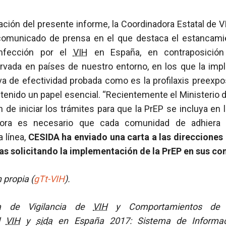
icación del presente informe, la Coordinadora Estatal de 
comunicado de prensa en el que destaca el estancami
infección por el
VIH
en España, en contraposición
vada en países de nuestro entorno, en los que la im
va de efectividad probada como es la profilaxis preexpo
a tenido un papel esencial. “Recientemente el Ministerio
n de iniciar los trámites para que la PrEP se incluya en 
hora es necesario que cada comunidad de adhiera 
a línea,
CESIDA ha enviado una carta a las direcciones
as solicitando la implementación de la PrEP en sus c
 propia (
gTt-VIH
).
a de Vigilancia de
VIH
y Comportamientos de Ri
el
VIH
y
sida
en España 2017: Sistema de Informac