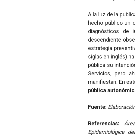
A la luz de la publ
hecho público un 
diagnósticos de 
descendiente obser
estrategia preventi
siglas en inglés) h
pública su intenció
Servicios, pero a
manifiestan. En est
pública autonómic
Fuente:
Elaboración
Referencias:
Áre
Epidemiológica d