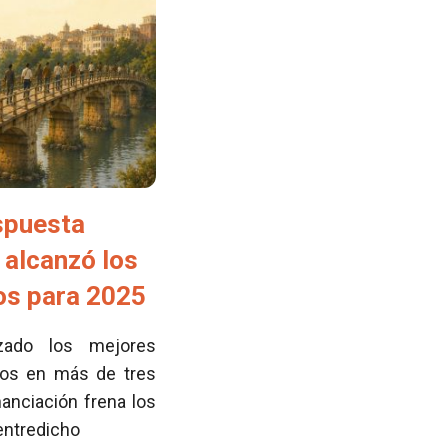
spuesta
 alcanzó los
tos para 2025
zado los mejores
cos en más de tres
nanciación frena los
 entredicho