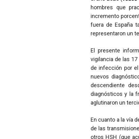
hombres que prac
incremento porcent
fuera de España t
representaron un te
El presente infor
vigilancia de las 1
de infección por e
nuevos diagnóstic
descendiente des
diagnósticos y la 
aglutinaron un terc
En cuanto a la vía 
de las transmisione
otros
HSH
(que acu