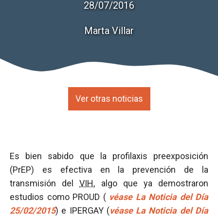
28/07/2016
Marta Villar
Ver otras noticias
Es bien sabido que la profilaxis preexposición
(PrEP) es efectiva en la prevención de la
transmisión del
VIH
, algo que ya demostraron
estudios como PROUD (
véase La Noticia del Día
25/02/2015
) e IPERGAY (
véase La Noticia del Día