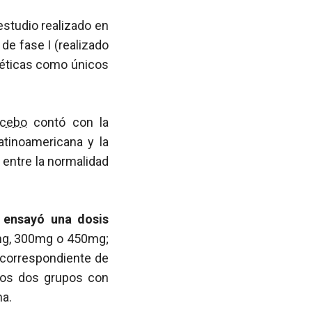
estudio realizado en
de fase I (realizado
néticas como únicos
acebo
contó con la
atinoamericana y la
 entre la normalidad
 ensayó una dosis
mg, 300mg o 450mg;
s correspondiente de
los dos grupos con
ha.