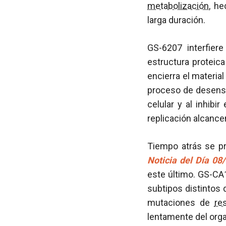
metabolización
, he
larga duración.
GS-6207 interfier
estructura proteic
encierra el materia
proceso de desensa
celular y al inhib
replicación alcance
Tiempo atrás se pr
Noticia del Día 08
este último. GS-CA
subtipos distintos 
mutaciones de
re
lentamente del orga