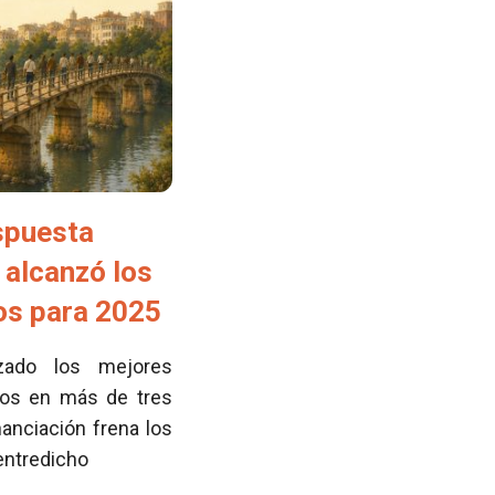
spuesta
 alcanzó los
tos para 2025
zado los mejores
cos en más de tres
nanciación frena los
 entredicho