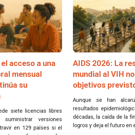
el acceso a una
AIDS 2026: La re
oral mensual
mundial al VIH no
tinúa su
objetivos previs
n
Aunque se han alcan
resultados epidemiológi
e siete licencias libres
décadas, la caída de la fi
 suministrar versiones
logros y deja el futuro en
travir en 129 países si el