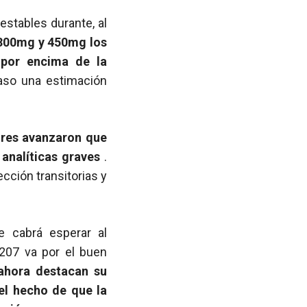
stables durante, al
 300mg y 450mg los
 por encima de la
aso una estimación
ores avanzaron que
 analíticas graves
.
cción transitorias y
 cabrá esperar al
6207 va por el buen
 ahora destacan su
 el hecho de que la