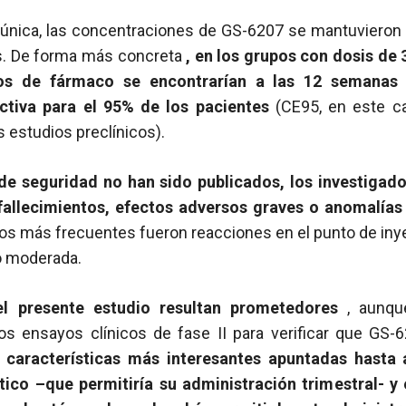
 única, las concentraciones de GS-6207 se mantuvieron e
. De forma más concreta
, en los grupos con dosis de
cos de fármaco se encontrarían a las 12 semanas
ctiva para el 95% de los pacientes
(CE95, en este c
s estudios preclínicos).
de seguridad no han sido publicados, los investigad
 fallecimientos, efectos adversos graves o anomalías
s más frecuentes fueron reacciones en el punto de inye
o moderada.
el presente estudio resultan prometedores
, aunque
ros ensayos clínicos de fase II para verificar que GS-
s características más interesantes apuntadas hasta
tico –que permitiría su administración trimestral- y