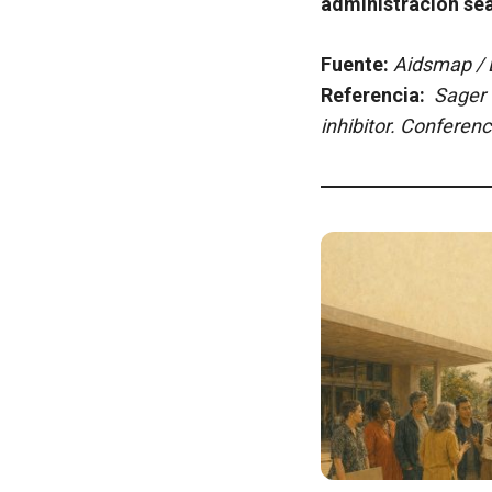
administración sea
Fuente:
Aidsmap / E
Referencia:
Sager
inhibitor.
Conference