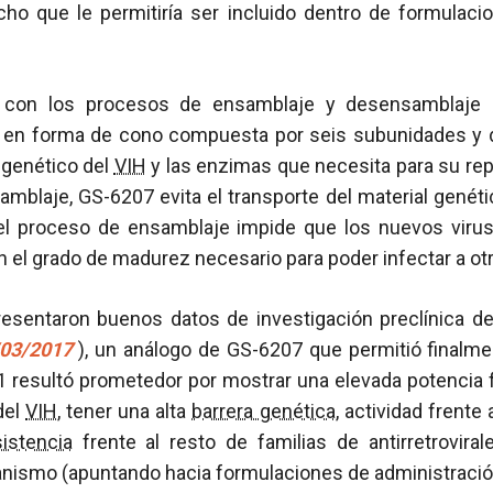
cho que le permitiría ser incluido dentro de formulaci
e con los procesos de ensamblaje y desensamblaje 
a en forma de cono compuesta por seis subunidades y d
l genético del
VIH
y las enzimas que necesita para su repli
mblaje, GS-6207 evita el transporte del material genét
ir el proceso de ensamblaje impide que los nuevos virus
n el grado de madurez necesario para poder infectar a otr
esentaron buenos datos de investigación preclínica d
/03/2017
), un análogo de GS-6207 que permitió finalme
1 resultó prometedor por mostrar una elevada potencia
del
VIH
, tener una alta
barrera genética
, actividad frente
sistencia
frente al resto de familias de antirretroviral
nismo (apuntando hacia formulaciones de administración