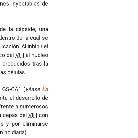
ones inyectables de
de la cápside, una
entro de la cual se
cación. Al inhibir el
ico del
VIH
al núcleo
 producidos tras la
as células.
e GS-CA1 (
véase
La
nte el desarrollo de
 frente a numerosos
 a cepas del
VIH
con
es y por eliminarse
 no diaria).