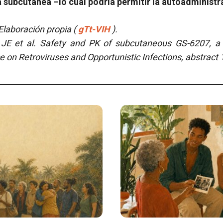
 subcutánea –lo cual podría permitir la autoadminist
laboración propia (
gTt-VIH
).
 JE et al.
Safety and PK of subcutaneous GS-6207, a 
 on Retroviruses and Opportunistic Infections, abstract 1