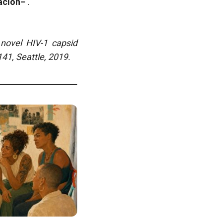
ración–
.
novel HIV-1 capsid
41, Seattle, 2019.