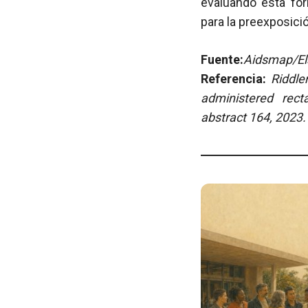
evaluando esta for
para la preexposici
Fuente:
Aidsmap/Ela
Referencia:
Riddle
administered rect
abstract 164, 2023.