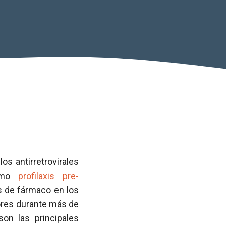
os antirretrovirales
como
profilaxis pre-
s de fármaco en los
ores durante más de
son las principales