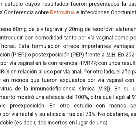
n estudio cuyos resultados fueron presentados la pa
XX Conferencia sobre
Retrovirus
e Infecciones Oportunist
ntiene 60mg de elvitegravir y 20mg de tenofovir alafena
introducir con comodidad tanto por vía vaginal como por
 horas. Esta formulación ofrece importantes ventaja
ición (PrEP) o postexposición (PEP) frente al
VIH
. En 202
por vía vaginal en la conferencia HIVR4P, con unos result
OI en relación al uso por vía anal. Por otro lado, el año
s en monos que fueron expuestos por vía vaginal con 
virus de la inmunodeficiencia símica [VIS]). En su u
inserto mostró una eficacia del 100%, cifra que llegó al 
xis preexposición. En otro estudio con monos 
por vía rectal y su eficacia fue del 73%. No obstante, es
s doble (es decir, dos insertos en lugar de uno).