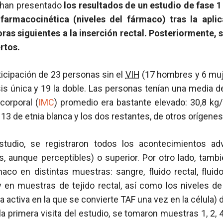
 han presentado
los resultados de un estudio de fase 
 farmacocinética (niveles del fármaco) tras la apli
oras siguientes a la inserción rectal. Posteriormente, s
rtos.
ticipación de 23 personas sin el
VIH
(17 hombres y 6 muje
sis única y 19 la doble. Las personas tenían una media 
corporal (
IMC
) promedio era bastante elevado: 30,8 kg
 13 de etnia blanca y los dos restantes, de otros orígenes
tudio, se registraron todos los acontecimientos a
s, aunque perceptibles) o superior. Por otro lado, tamb
aco en distintas muestras: sangre, fluido rectal, fluid
 en muestras de tejido rectal, así como los niveles de 
a activa en la que se convierte TAF una vez en la célula) 
n la primera visita del estudio, se tomaron muestras 1, 2,