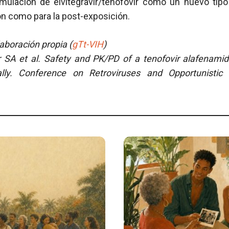
mulación de elvitegravir/tenofovir como un nuevo tipo d
ón como para la post-exposición.
boración propia (
gTt-VIH
)
r SA et al.
Safety and PK/PD of a tenofovir alafenamide/
ally.
Conference on Retroviruses and Opportunistic In