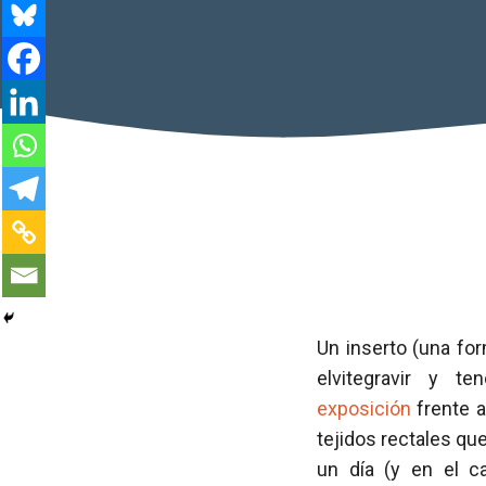
Un inserto (una for
elvitegravir y 
exposición
frente 
tejidos rectales q
un día (y en el ca