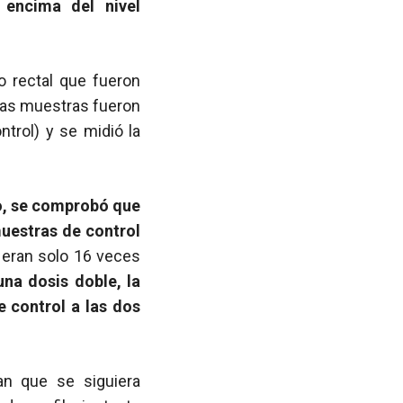
encima del nivel
o rectal que fueron
tas muestras fueron
trol) y se midió la
to, se comprobó que
uestras de control
 eran solo 16 veces
una dosis doble, la
e control a las dos
an que se siguiera