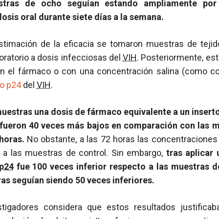
stras de ocho seguían estando ampliamente por 
osis oral durante siete días a la semana.
estimación de la eficacia se tomaron muestras de tejid
oratorio a dosis infecciosas del
VIH
. Posteriormente, es
n el fármaco o con una concentración salina (como con
no
p24
del
VIH
.
 muestras una dosis de fármaco equivalente a un inser
fueron 40 veces más bajos en comparación con las m
horas.
No obstante, a las 72 horas las concentraciones
o a las muestras de control. Sin embargo,
tras aplicar 
p24
fue 100 veces inferior respecto a las muestras d
ras seguían siendo 50 veces inferiores.
stigadores considera que estos resultados justificab