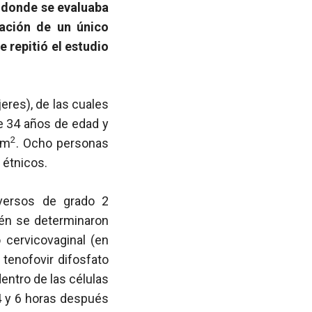
1 donde se evaluaba
cación de un único
e repitió el estudio
res), de las cuales
de 34 años de edad y
2
/m
. Ocho personas
 étnicos.
dversos de grado 2
ién se determinaron
o cervicovaginal (en
tenofovir difosfato
dentro de las células
 4 y 6 horas después