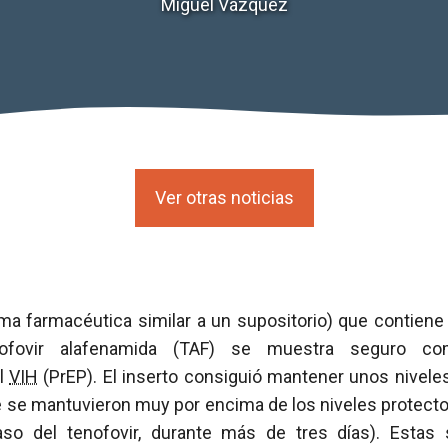
Miguel Vázquez
Ver otras noticias
ma farmacéutica similar a un supositorio) que contiene l
tenofovir alafenamida (TAF) se muestra seguro 
al
VIH
(PrEP). El inserto consiguió mantener unos nivele
ue se mantuvieron muy por encima de los niveles protect
so del tenofovir, durante más de tres días). Estas 