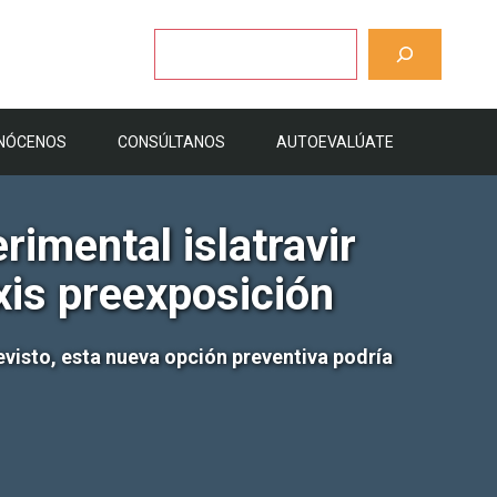
Buscar
NÓCENOS
CONSÚLTANOS
AUTOEVALÚATE
imental islatravir
xis preexposición
revisto, esta nueva opción preventiva podría