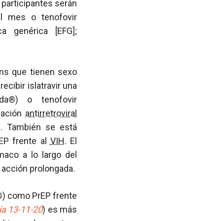
participantes serán
 al mes o tenofovir
ca genérica [EFG];
ans que tienen sexo
cibir islatravir una
ada®) o tenofovir
nación
antirretroviral
l. También se está
rEP frente al
VIH
. El
maco a lo largo del
e acción prolongada.
®) como PrEP frente
ía 13-11-20
) es más