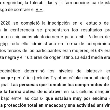
 seguridad, la tolerabilidad y la farmacocinética de is
esgo de contraer el
VIH
.
2020 se completó la inscripción en el estudio de
n la conferencia se presentaron los resultados p
fueron asignados aleatoriamente para recibir 6 dosis
cebo
, todo ello administrado en forma de comprimid
s tercios de los participantes eran mujeres, el 64% er
za negra y el 16% eran de origen latino. La edad media er
acocinético determinó los niveles de islatravir
ngre periférica (células T y otras células inmunitarias) 
ginal.
Las personas que tomaban los comprimidos de 
 la forma activa de islatravir
en sus células sanguín
s bajo entre las dosis-
que estaban muy por encima d
 protección total en macacos y una actividad antivi