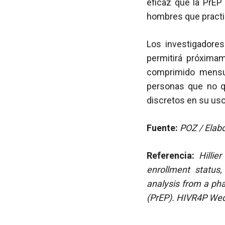
eficaz que la PrEP
hombres que practi
Los investigadore
permitirá próxima
comprimido mensu
personas que no q
discretos en su uso
Fuente:
POZ / Elabo
Referencia:
Hillie
enrollment status
analysis from a pha
(PrEP).
HIVR4P Wed