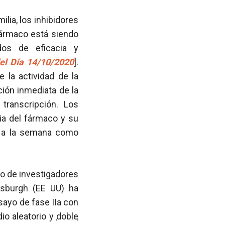
lia, los inhibidores
fármaco está siendo
dos de eficacia y
del Día 14/10/2020
].
 la actividad de la
ación inmediata de la
transcripción. Los
ia del fármaco y su
ez a la semana como
po de investigadores
tsburgh (EE UU) ha
ayo de fase IIa con
io aleatorio y
doble