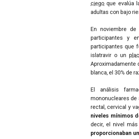
ciego
que evalúa la
adultas con bajo ri
En noviembre de 
participantes y e
participantes que 
islatravir o un
pla
Aproximadamente do
blanca, el 30% de ra
El análisis farm
mononucleares de sa
rectal, cervical y va
niveles mínimos de
decir, el nivel má
proporcionaban una