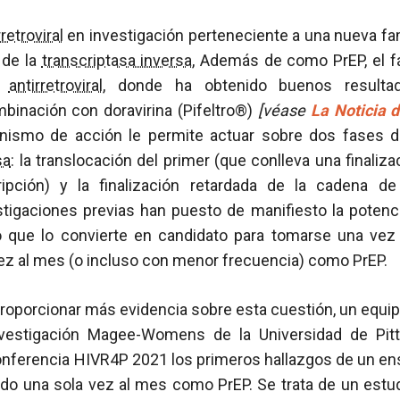
rretroviral
en investigación perteneciente a una nueva fami
 de la
transcriptasa inversa
, Además de como PrEP, el 
o
antirretroviral
, donde ha obtenido buenos resulta
mbinación con doravirina (Pifeltro®)
[véase
La Noticia 
nismo de acción le permite actuar sobre dos fases de
sa
: la translocación del primer (que conlleva una finaliz
ipción) y la finalización retardada de la cadena de 
stigaciones previas han puesto de manifiesto la potenc
lo que lo convierte en candidato para tomarse una v
ez al mes (o incluso con menor frecuencia) como PrEP.
proporcionar más evidencia sobre esta cuestión, un equi
Investigación Magee-Womens de la Universidad de Pit
onferencia HIVR4P 2021 los primeros hallazgos de un ens
rado una sola vez al mes como PrEP. Se trata de un estud