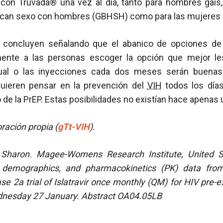
 con Truvada® una vez al día, tanto para hombres gais,
can sexo con hombres (GBHSH) como para las mujeres 
s concluyen señalando que el abanico de opciones de
mente a las personas escoger la opción que mejor les
al o las inyecciones cada dos meses serán buenas 
uieren pensar en la prevención del
VIH
todos los día
 de la PrEP. Estas posibilidades no existían hace apenas 
ración propia (
gTt-VIH
).
r Sharon. Magee-Womens Research Institute, United St
, demographics, and pharmacokinetics (PK) data from
se 2a trial of Islatravir once monthly (QM) for HIV pre-
nesday 27 January. Abstract OA04.05LB