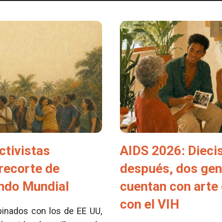
ctivistas
AIDS 2026: Dieci
 recorte de
después, dos ge
ondo Mundial
cuentan con arte 
con el VIH
inados con los de EE UU,