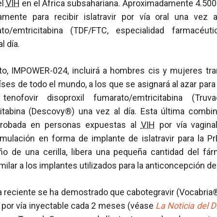
el
VIH
en el África subsahariana. Aproximadamente 4.500 
amente para recibir islatravir por vía oral una vez
ato/emtricitabina (TDF/FTC, especialidad farmacéuti
l día.
to, IMPOWER-024, incluirá a hombres cis y mujeres tr
es de todo el mundo, a los que se asignará al azar para re
ofovir disoproxil fumarato/emtricitabina (Truv
itabina (Descovy®) una vez al día. Esta última combi
probada en personas expuestas al
VIH
por vía vagina
mulación en forma de implante de islatravir para la P
ño de una cerilla, libera una pequeña cantidad del fár
milar a los implantes utilizados para la anticoncepción d
 reciente se ha demostrado que cabotegravir (Vocabria
 por vía inyectable cada 2 meses (véase
La Noticia del D