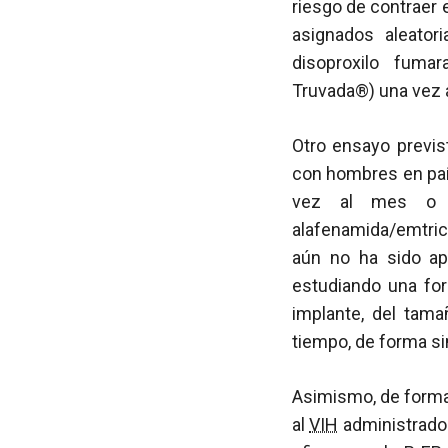
riesgo de contraer 
asignados aleatori
disoproxilo fumar
Truvada®) una vez a
Otro ensayo previs
con hombres en país
vez al mes o ten
alafenamida/emtric
aún no ha sido a
estudiando una for
implante, del tama
tiempo, de forma si
Asimismo, de forma
al
VIH
administrado