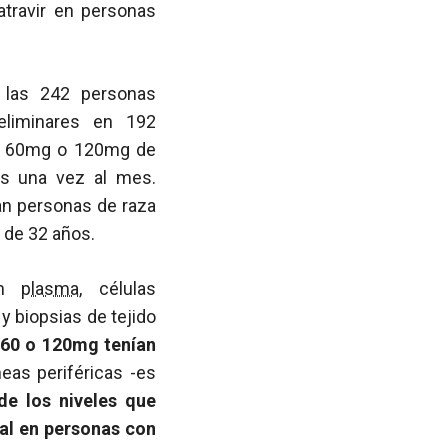
latravir en personas
 las 242 personas
reliminares en 192
 de 60mg o 120mg de
os una vez al mes.
an personas de raza
a de 32 años.
 en
plasma
, células
y biopsias de tejido
60 o 120mg tenían
eas periféricas -es
e los niveles que
ral en personas con