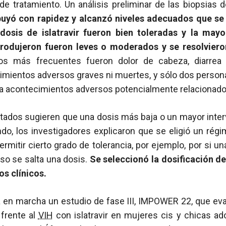
e tratamiento. Un análisis preliminar de las biopsias d
ribuyó con rapidez y alcanzó niveles adecuados que s
dosis de islatravir fueron bien toleradas y la mayo
rodujeron fueron leves o moderados y se resolvieron
os más frecuentes fueron dolor de cabeza, diarre
imientos adversos graves ni muertes, y sólo dos persona
 a acontecimientos adversos potencialmente relacionado
tados sugieren que una dosis más baja o un mayor interv
do, los investigadores explicaron que se eligió un rég
rmitir cierto grado de tolerancia, por ejemplo, por si 
uso se salta una dosis.
Se seleccionó la dosificación de
os clínicos.
 en marcha un estudio de fase III, IMPOWER 22, que eva
 frente al
VIH
con islatravir en mujeres cis y chicas ad