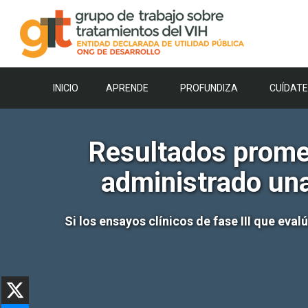
Saltar
al
contenido
INICIO
APRENDE
PROFUNDIZA
CUÍDATE
Resultados promet
administrado una
Si los ensayos clínicos de fase III que eva