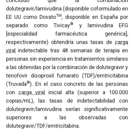
concluido que la combinación
dolutegravir/lamivudina (disponible coformulado en
TM
EE UU como Dovato
, disponible en España por
®
separado como Tivicay
y lamivudina EFG
[especialidad farmacéutica genérica],
respectivamente) obtendría unas tasas de
carga
viral
indetectable tras 48 semanas de terapia en
personas sin experiencia en tratamientos similares
a las obtenidas por la combinación de dolutegravir y
tenofovir disoproxil fumarato (TDF)/emtricitabina
®
(Truvada
). En el caso concreto de las personas
con
carga viral
inicial alta (superior a 100.000
copias/mL), las tasas de indetectabilidad con
dolutegravir/lamivudina serían significativamente
superiores a las observadas con
dolutegravir/TDF/emtricitabina.