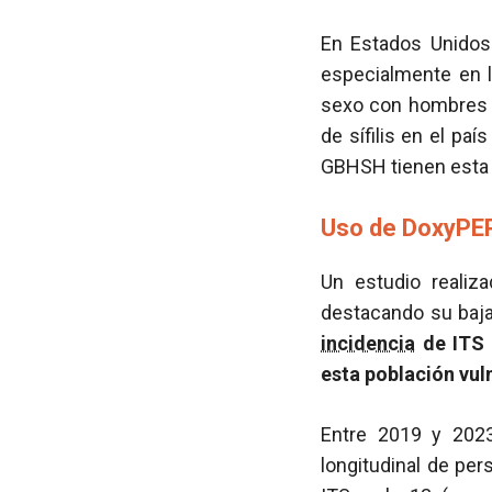
En Estados Unidos
especialmente en 
sexo con hombres (
de sífilis en el pa
GBHSH tienen esta
Uso de DoxyPEP
Un estudio reali
destacando su baj
incidencia
de ITS b
esta población vul
Entre 2019 y 2023
longitudinal de pe