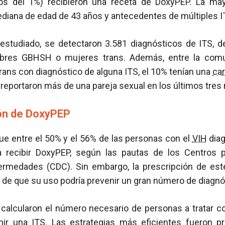
os del 1%) recibieron una receta de DoxyPEP. La ma
iana de edad de 43 años y antecedentes de múltiples I
 estudiado, se detectaron 3.581 diagnósticos de ITS, d
mbres GBHSH o mujeres trans. Además, entre la com
ans con diagnóstico de alguna ITS, el 10% tenían una
car
reportaron más de una pareja sexual en los últimos tre
ión de DoxyPEP
ue entre el 50% y el 56% de las personas con el
VIH
diag
a recibir DoxyPEP, según las pautas de los Centros p
rmedades (CDC). Sin embargo, la prescripción de est
r de que su uso podría prevenir un gran número de diagn
 calcularon el número necesario de personas a tratar 
ir una ITS. Las estrategias más eficientes fueron p