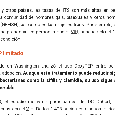
 y otros países, las tasas de ITS son más altas en 
la comunidad de hombres gais, bisexuales y otros hom
GBHSH), así como en las mujeres trans. Por ejemplo, 
ís se presentan en personas con el
VIH
, aunque solo el
 condición.
 limitado
zado en Washington analizó el uso DoxyPEP entre p
a adopción.
Aunque este tratamiento puede reducir sig
acterianas como la sífilis y clamidia, su uso sigue
nerable
.
, el estudio incluyó a participantes del DC Cohort,
rsonas con el
VIH
. De los 1.403 pacientes diagnosticad