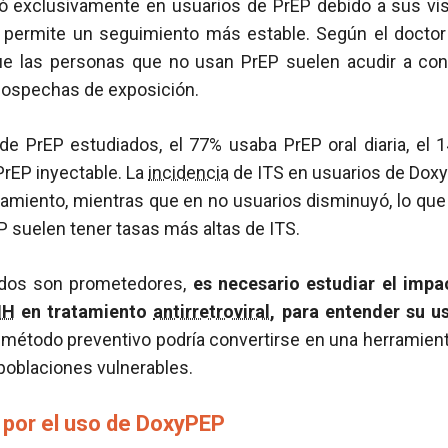
ró exclusivamente en usuarios de PrEP debido a sus vis
 permite un seguimiento más estable. Según el docto
ue las personas que no usan PrEP suelen acudir a co
sospechas de exposición.
de PrEP estudiados, el 77% usaba PrEP oral diaria, el 
PrEP inyectable. La
incidencia
de ITS en usuarios de Dox
amiento, mientras que en no usuarios disminuyó, lo que
suelen tener tasas más altas de ITS.
ados son prometedores,
es necesario estudiar el imp
IH
en tratamiento
antirretroviral
, para entender su u
 método preventivo podría convertirse en una herramient
poblaciones vulnerables.
 por el uso de DoxyPEP