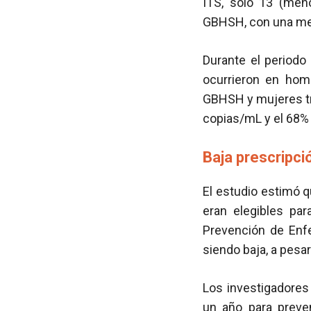
ITS, solo 13 (men
GBHSH, con una med
Durante el periodo
ocurrieron en ho
GBHSH y mujeres tr
copias/mL y el 68% 
Baja prescripc
El estudio estimó q
eran elegibles par
Prevención de Enfe
siendo baja, a pesa
Los investigadores
un año para preven