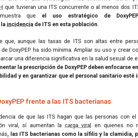
IH
que tuvieran una ITS concurrente o al menos dos IT
emuestra que
el uso estratégico de DoxyPEP
 la
incidencia
de ITS en esta población
.
ye que, aunque las tasas de ITS son altas entre per
de DoxyPEP ha sido mínima. Ampliar su uso y crear c
arcar una diferencia significativa en la salud sexual de
mentar la prescripción de DoxyPEP deben enfocarse en
ilidad y en garantizar que el personal sanitario esté
DoxyPEP frente a las ITS bacterianas
dencia de que las ITS hagan que las personas con e
ión viral, sí aumentan la
carga viral
en quienes no re
más
, las ITS bacterianas como la sífilis y la clamidia,