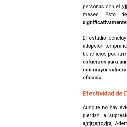
personas con el
V
meses. Esto d
significativamente
El estudio conclu
adopción temprana 
beneficios podría m
esfuerzos para au
con mayor vulnerab
eficacia
.
Efectividad de 
Aunque no hay evi
pierdan la supres
antirretroviral
. Ade