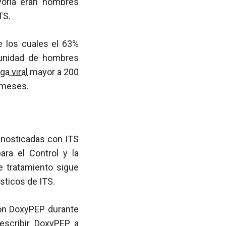
yoría eran hombres
TS.
e los cuales el 63%
unidad de hombres
ga viral
mayor a 200
s meses.
nosticadas con ITS
ara el Control y la
e tratamiento sigue
ósticos de ITS.
con DoxyPEP durante
rescribir DoxyPEP a