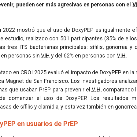
venir, pueden ser más agresivas en personas con el
V
n 2022 mostró que el uso de DoxyPEP es igualmente e
te estudio, realizado con 501 participantes (35% de ell
s tres ITS bacterianas principales: sífilis, gonorrea y c
% en personas sin
VIH
y del 62% en personas con
VIH
.
entado en CROI 2025 evaluó el impacto de DoxyPEP en la 
ica Magnet de San Francisco. Los investigadores analiz
nas que usaban PrEP para prevenir el
VIH
, comparando l
de comenzar el uso de DoxyPEP. Los resultados mo
 tasas de sífilis y clamidia, y esta vez también en gonorrea
yPEP en usuarios de PrEP