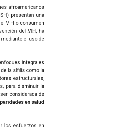
enes afroamericanos
HSH) presentan una
 el
VIH
o consumen
evención del
VIH
, ha
 mediante el uso de
enfoques integrales
e la sífilis como la
ores estructurales,
 para disminuir la
 ser considerada de
sparidades en salud
rar los esfuerzos en