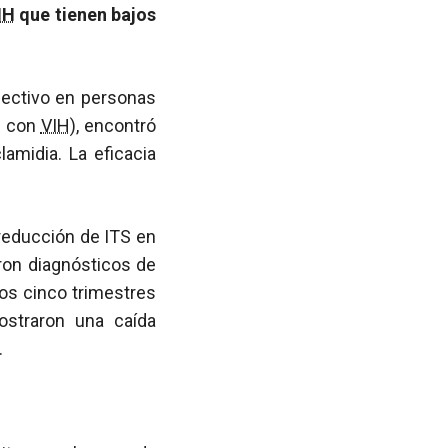
IH
que tienen bajos
fectivo en personas
os con
VIH
), encontró
lamidia. La eficacia
reducción de ITS en
aron diagnósticos de
os cinco trimestres
straron una caída
.