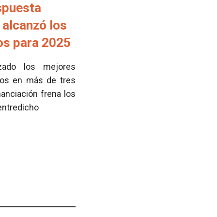
spuesta
 alcanzó los
tos para 2025
zado los mejores
cos en más de tres
nanciación frena los
 entredicho