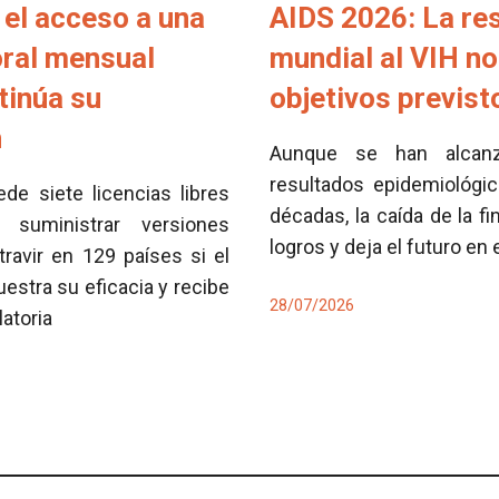
el acceso a una
AIDS 2026: La re
oral mensual
mundial al VIH no
tinúa su
objetivos previs
n
Aunque se han alcan
resultados epidemiológi
e siete licencias libres
décadas, la caída de la fi
 suministrar versiones
logros y deja el futuro en
travir en 129 países si el
tra su eficacia y recibe
28/07/2026
latoria