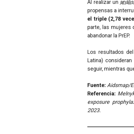
Al realizar un
anális
propensas a interru
el triple (2,78 ve
parte, las mujeres
abandonar la PrEP.
Los resultados de
Latina) considera
seguir, mientras q
Fuente:
Aidsmap/Ela
Referencia:
Melnyk
exposure prophyla
2023.