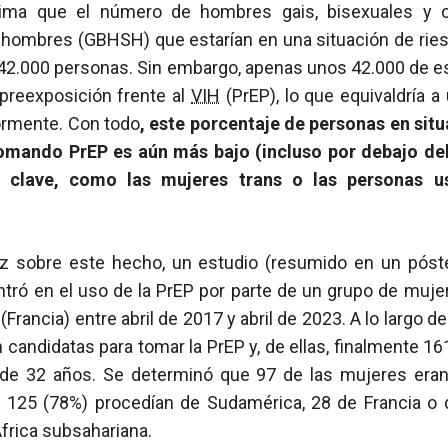
tima que el número de hombres gais, bisexuales y
 hombres (GBHSH) que estarían en una situación de ries
42.000 personas. Sin embargo, apenas unos 42.000 de 
 preexposición frente al
VIH
(PrEP), lo que equivaldría a 
ormente. Con todo
, este porcentaje de personas en situ
mando PrEP es aún más bajo (incluso por debajo del
s clave, como las mujeres trans o las personas u
uz sobre este hecho, un estudio (resumido en un póst
ntró en el uso de la PrEP por parte de un grupo de muje
 (Francia) entre abril de 2017 y abril de 2023. A lo largo d
candidatas para tomar la PrEP y, de ellas, finalmente 161 
e 32 años. Se determinó que 97 de las mujeres eran 
, 125 (78%) procedían de Sudamérica, 28 de Francia o 
África subsahariana.