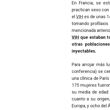
En Francia, se es
practican sexo con
el
VIH
es de unas 1
tomando profilaxis
mencionada anteri
VIH
que estaban to
otras poblacione
inyectables.
Para arrojar más l
conferencia) se ce
una clínica de París
175 mujeres fueron 
su media de edad d
cuanto a su origen
Europa, y ocho del 