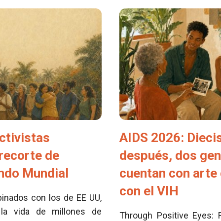
ctivistas
AIDS 2026: Dieci
 recorte de
después, dos ge
ondo Mundial
cuentan con arte 
con el VIH
inados con los de EE UU,
la vida de millones de
Through Positive Eyes: 