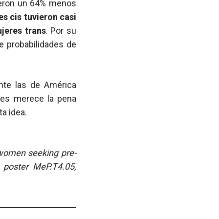
fueron un 64% menos
es cis tuvieron casi
ujeres trans
. Por su
e probabilidades de
nte las de América
es merece la pena
a idea.
f women seeking pre-
 poster MeP.T4.05,