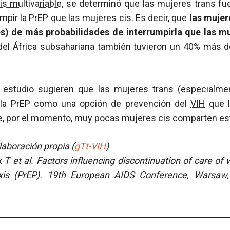
is multivariable
, se determinó que las mujeres trans 
mpir la PrEP que las mujeres cis. Es decir, que
las mujer
ces) de más probabilidades de interrumpirla que las m
 del África subsahariana también tuvieron un 40% más d
l estudio sugieren que las mujeres trans (especialme
n la PrEP como una opción de prevención del
VIH
que l
ue, por el momento, muy pocas mujeres cis comparten est
boración propia (
gTt-VIH
)
 T et al. Factors influencing discontinuation of care o
xis (PrEP). 19th European AIDS Conference, Warsaw,