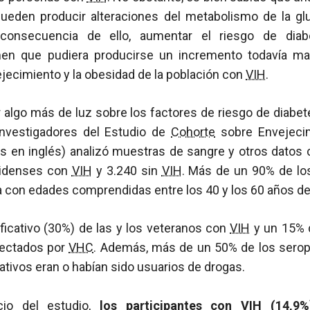
ueden producir alteraciones del metabolismo de la gl
consecuencia de ello, aumentar el riesgo de diab
men que pudiera producirse un incremento todavía ma
jecimiento y la obesidad de la población con
VIH
.
ar algo más de luz sobre los factores de riesgo de diab
investigadores del Estudio de
Cohorte
sobre Envejeci
s en inglés) analizó muestras de sangre y otros datos 
nidenses con
VIH
y 3.240 sin
VIH
. Más de un 90% de los
a con edades comprendidas entre los 40 y los 60 años de
ficativo (30%) de las y los veteranos con
VIH
y un 15% d
fectados por
VHC
. Además, más de un 50% de los serop
tivos eran o habían sido usuarios de drogas.
icio del estudio,
los participantes con
VIH
(14,9%