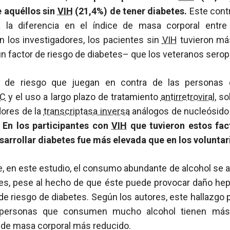
 aquéllos sin
VIH
(21,4%) de tener diabetes.
Este cont
 la diferencia en el índice de masa corporal ent
n los investigadores, los pacientes sin
VIH
tuvieron má
n factor de riesgo de diabetes– que los veteranos serop
es de riesgo que juegan en contra de las persona
C
y el uso a largo plazo de tratamiento
antirretroviral
, s
dores de la
transcriptasa inversa
análogos de nucleósido
.
En los participantes con
VIH
que tuvieron estos fact
sarrollar diabetes fue más elevada que en los voluntar
 en este estudio, el consumo abundante de alcohol se a
es, pese al hecho de que éste puede provocar daño hepát
de riesgo de diabetes. Según los autores, este hallazgo p
s personas que consumen mucho alcohol tienen más 
e de masa corporal más reducido.