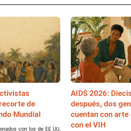
ctivistas
AIDS 2026: Dieci
 recorte de
después, dos ge
ondo Mundial
cuentan con arte 
con el VIH
inados con los de EE UU,