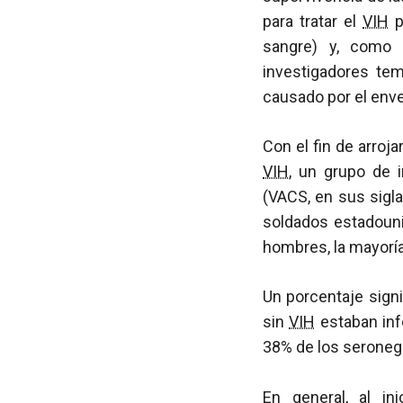
para tratar el
VIH
p
sangre) y, como 
investigadores te
causado por el enve
Con el fin de arroj
VIH
, un grupo de 
(VACS, en sus sigla
soldados estadou
hombres, la mayorí
Un porcentaje signi
sin
VIH
estaban in
38% de los seronega
En general, al in