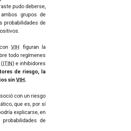
raste pudo deberse,
re ambos grupos de
s probabilidades de
ositivos.
s con
VIH
figuran la
obre todo regímenes
 (
ITIN
) e inhibidores
ores de riesgo, la
ios sin
VIH
.
soció con un riesgo
ico, que es, por sí
odría explicarse, en
probabilidades de