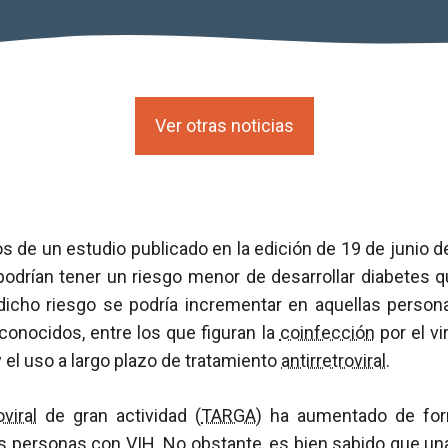
Ver otras noticias
s de un estudio publicado en la edición de 19 de junio de
odrían tener un riesgo menor de desarrollar diabetes q
dicho riesgo se podría incrementar en aquellas person
conocidos, entre los que figuran la
coinfección
por el vi
y el uso a largo plazo de tratamiento
antirretroviral
.
oviral
de gran actividad (
TARGA
) ha aumentado de for
as personas con
VIH
. No obstante, es bien sabido que u