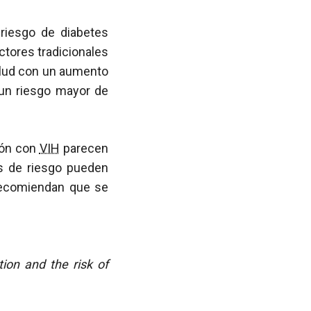
riesgo de diabetes
actores tradicionales
alud con un aumento
un riesgo mayor de
ión con
VIH
parecen
es de riesgo pueden
s recomiendan que se
ion and the risk of