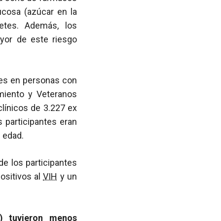
ucosa (azúcar en la
etes. Además, los
yor de este riesgo
etes en personas con
miento y Veteranos
clínicos de 3.227 ex
 participantes eran
 edad.
e los participantes
ositivos al
VIH
y un
) tuvieron menos