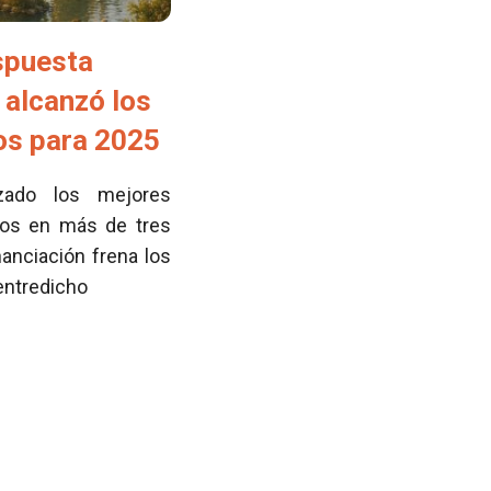
spuesta
 alcanzó los
tos para 2025
zado los mejores
cos en más de tres
nanciación frena los
 entredicho