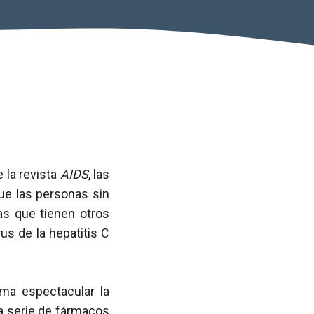
 la revista
AIDS
, las
ue las personas sin
as que tienen otros
rus de la hepatitis C
ma espectacular la
na serie de fármacos