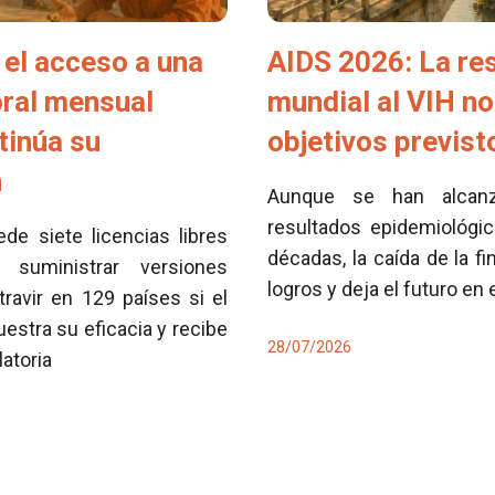
el acceso a una
AIDS 2026: La re
oral mensual
mundial al VIH no
tinúa su
objetivos previs
n
Aunque se han alcan
resultados epidemiológi
e siete licencias libres
décadas, la caída de la fi
 suministrar versiones
logros y deja el futuro en
travir en 129 países si el
tra su eficacia y recibe
28/07/2026
latoria