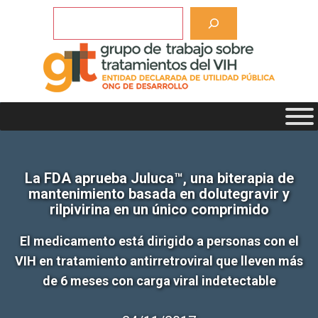
Saltar
Buscar
al
contenido
La FDA aprueba Juluca™, una biterapia de
mantenimiento basada en dolutegravir y
rilpivirina en un único comprimido
El medicamento está dirigido a personas con el
VIH en tratamiento antirretroviral que lleven más
de 6 meses con carga viral indetectable