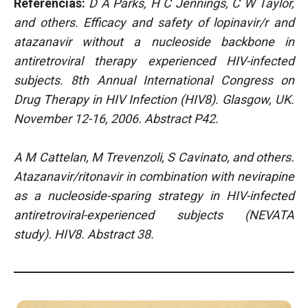
Referencias:
D A Parks, H C Jennings, C W Taylor,
and others. Efficacy and safety of lopinavir/r and
atazanavir without a nucleoside backbone in
antiretroviral therapy experienced HIV-infected
subjects. 8th Annual International Congress on
Drug Therapy in HIV Infection (HIV8). Glasgow, UK.
November 12-16, 2006. Abstract P42.
A M Cattelan, M Trevenzoli, S Cavinato, and others.
Atazanavir/ritonavir in combination with nevirapine
as a nucleoside-sparing strategy in HIV-infected
antiretroviral-experienced subjects (NEVATA
study). HIV8. Abstract 38.