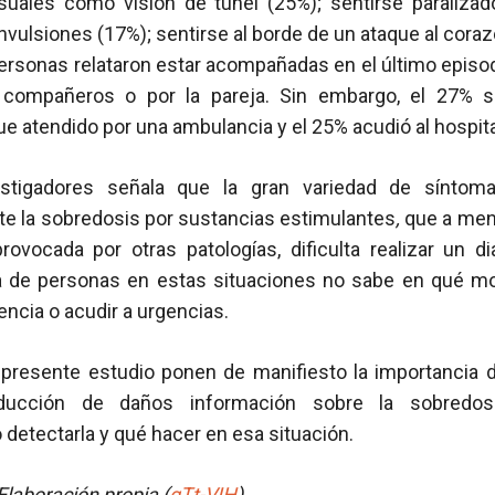
suales como visión de túnel (25%); sentirse paraliza
nvulsiones (17%); sentirse al borde de un ataque al cora
 personas relataron estar acompañadas en el último epis
 compañeros o por la pareja. Sin embargo, el 27% s
e atendido por una ambulancia y el 25% acudió al hospita
estigadores señala que la gran variedad de sínto
te la sobredosis por sustancias estimulantes
,
que a men
rovocada por otras patologías, dificulta realizar un d
a de personas en estas situaciones no sabe en qué mo
ncia o acudir a urgencias.
 presente estudio ponen de manifiesto la importancia d
ucción de daños información sobre la sobredos
detectarla y qué hacer en esa situación.
laboración propia (
gTt-VIH
)