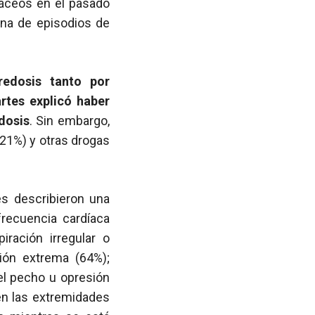
áceos en el pasado
ana de episodios de
redosis tanto por
rtes explicó haber
dosis
. Sin embargo,
(21%) y otras drogas
es describieron una
frecuencia cardíaca
ración irregular o
ación extrema (64%);
el pecho u opresión
en las extremidades