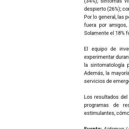
(34%); síntomas vi
despierto (26%); co
Por lo general, las
fuera por amigos,
Solamente el 18% fu
El equipo de inv
experimentar duran
la sintomatología p
Además, la mayorí
servicios de emerge
Los resultados del
programas de red
estimulantes, cómo 
Fuente:
Aidsmap / E