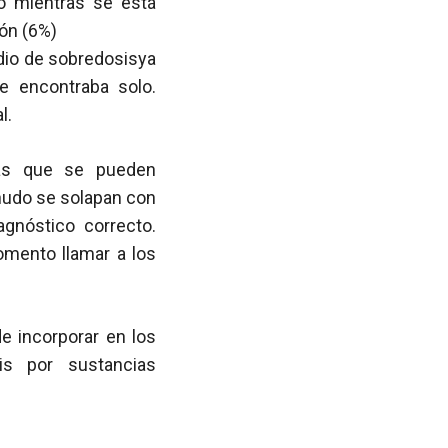
do mientras se está
zón (6%)
odio de sobredosisya
e encontraba solo.
l.
mas que se pueden
udo se solapan con
iagnóstico correcto.
mento llamar a los
e incorporar en los
is por sustancias