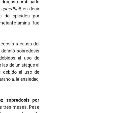
de drogas combinado
o
speedball
, es decir
o de opioides por
 metanfetamina fue
redosis a causa del
 definió sobredosis
debidos al uso de
 las de un ataque al
s debido al uso de
ranoia, la ansiedad,
ez sobredosis por
os tres meses. Pese