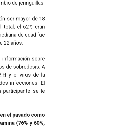
io de jeringuillas.
sión ser mayor de 18
 total, el 62% eran
 mediana de edad fue
e 22 años.
r información sobre
sos de sobredosis. A
VIH
y el virus de la
dos infecciones. El
participante se le
o en el pasado como
tamina (76% y 60%,