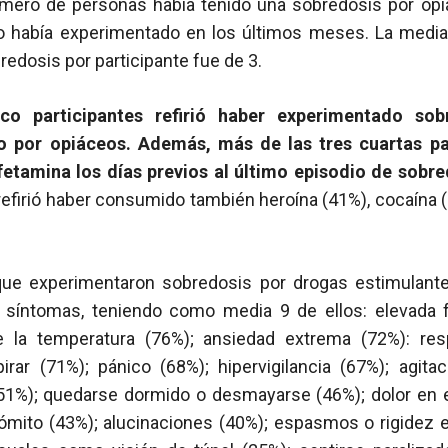
mero de personas había tenido una sobredosis por opi
o había experimentado en los últimos meses. La medi
edosis por participante fue de 3.
o participantes refirió haber experimentado sob
 por opiáceos. Además, más de las tres cuartas pa
tamina los días previos al último episodio de sobre
 refirió haber consumido también heroína (41%), cocaína 
que experimentaron sobredosis por drogas estimulant
 síntomas, teniendo como media 9 de ellos: elevada 
 la temperatura (76%); ansiedad extrema (72%): respi
pirar (71%); pánico (68%); hipervigilancia (67%); agit
51%); quedarse dormido o desmayarse (46%); dolor en 
ómito (43%); alucinaciones (40%); espasmos o rigidez 