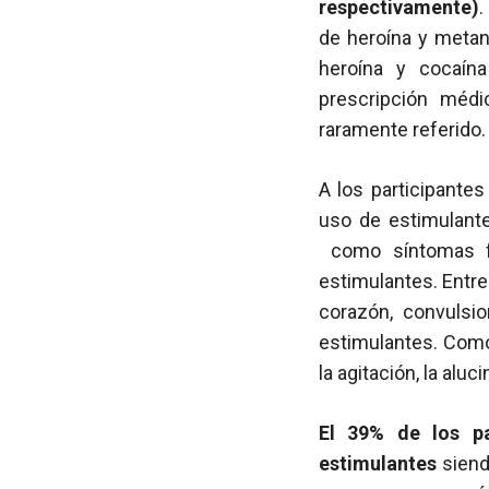
respectivamente)
.
de heroína y meta
heroína y cocaín
prescripción médi
raramente referido.
A los participante
uso de estimulante
como síntomas fí
estimulantes. Entre
corazón, convulsi
estimulantes. Como 
la agitación, la aluc
El 39% de los pa
estimulantes
siend