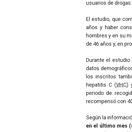
usuarios de drogas.
El estudio, que con
años y haber consu
hombres y en su may
de 46 años y, en pr
Durante el estudio
datos demográficos,
los inscritos tam
hepatitis C (
VHC
) 
periodo de recogi
recompensó con 40 
Según la informaci
en el último mes 