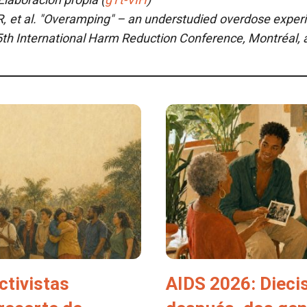
R, et al.
"Overamping" – an understudied overdose exper
5th International Harm Reduction Conference, Montréal, 
ctivistas
AIDS 2026: Dieci