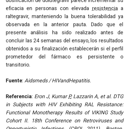
dosificación de dolutegravir parece incrementar su
eficacia en personas con elevada
resistencia
a
raltegravir, manteniendo la buena tolerabilidad ya
observada en la anterior pauta. Dado que el
presente análisis ha sido realizado antes de
concluir las 24 semanas del ensayo, los resultados
obtenidos a su finalización establecerán si el perfil
prometedor del fármaco es persistente o
transitorio.
Fuente
:
Aidsmeds / HIVandHepatitis.
Referencia
:
Eron J, Kumar
P
, Lazzarin A, et al.
DTG
in Subjects with HIV Exhibiting RAL Resistance:
Functional Monotherapy Results of VIKING Study
Cohort II. 18th Conference on Retroviruses and
Opportunistic Infections (CROI 2011).
Boston.