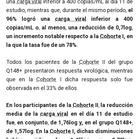
una
carga viral
inferior a 400 copias/mL al día 11 de
estudio, mientras que, durante el mismo período,
el
96% logró una
carga viral
inferior a 400
copias/mL o
,
al menos
,
una reducción de 0,7log
,
un incremento notable respecto a la
Cohorte
I, en
la que la tasa fue de un 78%
.
Todos los pacientes de la
Cohorte
II del grupo
Q148+ presentaron respuesta virológica, mientras
que en la
Cohorte
I dicha respuesta solo fue
observada en el 33% de ellos.
En los participantes de la
Cohorte
II
,
la reducción
media de la
carga viral
en el día 11 de estudio
fue
,
en conjunto
,
de 1,76log y, en el grupo Q148+
,
de 1,57log
.
En la
Cohorte
I, dichas disminuciones