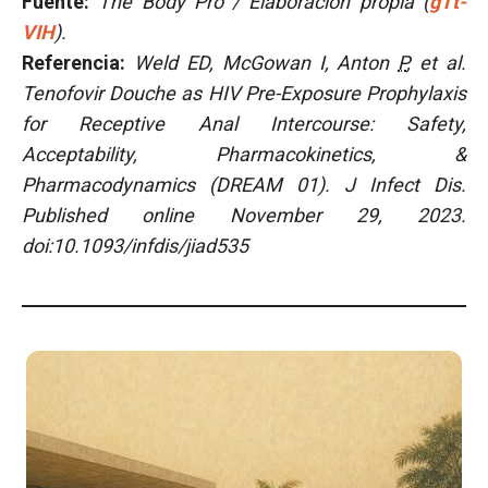
Fuente:
The Body Pro / Elaboración propia (
gTt-
VIH
).
Referencia:
Weld ED, McGowan I, Anton
P
, et al.
Tenofovir Douche as HIV Pre-Exposure Prophylaxis
for Receptive Anal Intercourse: Safety,
Acceptability, Pharmacokinetics, &
Pharmacodynamics (DREAM 01). J Infect Dis.
Published online November 29, 2023.
doi:10.1093/infdis/jiad535