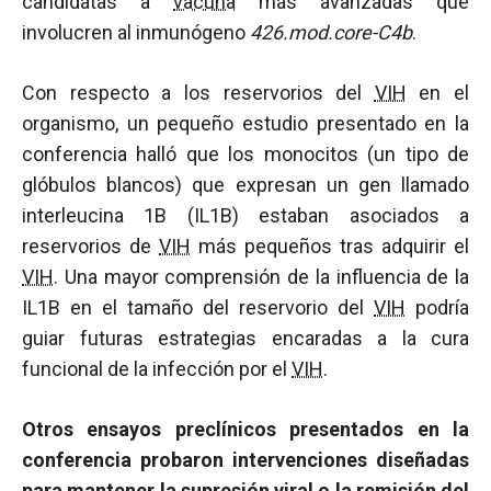
candidatas a
vacuna
más avanzadas que
involucren al inmunógeno
426.mod.core-C4b
.
Con respecto a los reservorios del
VIH
en el
organismo, un pequeño estudio presentado en la
conferencia halló que los monocitos (un tipo de
glóbulos blancos) que expresan un gen llamado
interleucina 1B (IL1B) estaban asociados a
reservorios de
VIH
más pequeños tras adquirir el
VIH
. Una mayor comprensión de la influencia de la
IL1B en el tamaño del reservorio del
VIH
podría
guiar futuras estrategias encaradas a la cura
funcional de la infección por el
VIH
.
Otros ensayos preclínicos presentados en la
conferencia probaron intervenciones diseñadas
para mantener la supresión viral o la remisión del