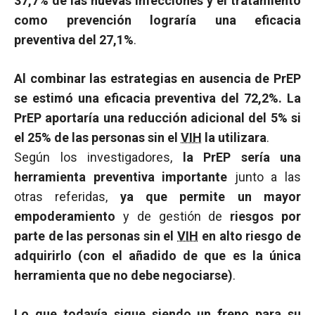
37,7% de las nuevas infecciones y el tratamiento
como prevención lograría una eficacia
preventiva del 27,1%
.
Al combinar las estrategias en ausencia de PrEP
se estimó una eficacia preventiva del 72,2%. La
PrEP aportaría una reducción adicional del 5% si
el 25% de las personas sin el
VIH
la utilizara
.
Según los investigadores,
la PrEP sería una
herramienta preventiva importante
junto a las
otras referidas,
ya que permite un mayor
empoderamiento
y de gestión de
riesgos por
parte de las personas sin el
VIH
en alto riesgo de
adquirirlo (con el añadido de que es la única
herramienta que no debe negociarse)
.
Lo que todavía sigue siendo un freno para su