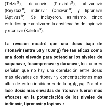
®
®
(Telzir
), darunavir (Prezista
), atazanavir
®
®
(Reyataz
), indinavir (Crixivan
) y tipranavir
®
(Aptivus
). Se incluyeron, asimismo, cinco
estudios que analizaron la dosificación de lopinavir
®
y ritonavir (Kaletra
).
La revisión mostró que una dosis baja de
ritonavir (entre 50 y 100mg) fue tan eficaz como
una dosis elevada para potenciar los niveles de
saquinavir, fosamprenavir y darunavir
; los autores
señalan que no hay una correlación entre dosis
más elevadas de ritonavir y concentraciones más
altas de estos inhibidores de la
proteasa
. Por otro
lado,
dosis más elevadas de ritonavir fueron más
eficaces en la potenciación de los niveles de
indinavir, tipranavir y lopinavir
.