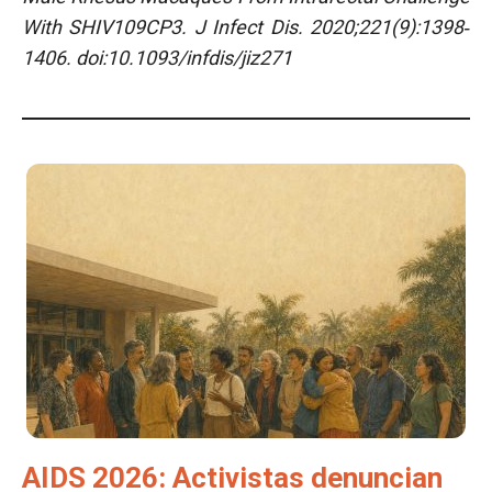
With SHIV109CP3.
J Infect Dis. 2020;221(9):1398‐
1406. doi:10.1093/infdis/jiz271
AIDS 2026: Activistas denuncian