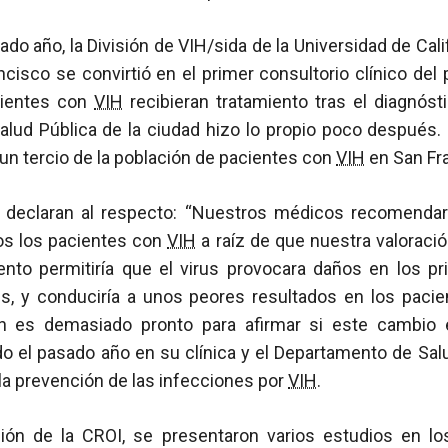
ado año, la División de VIH/sida de la Universidad de Cali
cisco se convirtió en el primer consultorio clínico de
cientes con
VIH
recibieran tratamiento tras el diagnósti
lud Pública de la ciudad hizo lo propio poco después
i un tercio de la población de pacientes con
VIH
en San Fr
 declaran al respecto: “Nuestros médicos recomendaron
os los pacientes con
VIH
a raíz de que nuestra valoraci
iento permitiría que el virus provocara daños en los pr
s, y conduciría a unos peores resultados en los pacie
 es demasiado pronto para afirmar si este cambio e
do el pasado año en su clínica y el Departamento de Sal
la prevención de las infecciones por
VIH
.
ción de la CROI, se presentaron varios estudios en lo