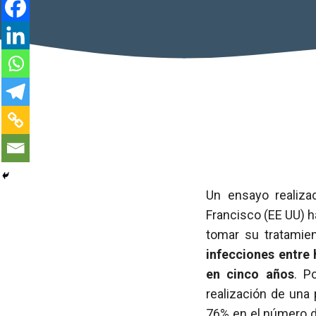
Un ensayo realiza
Francisco (EE UU) h
tomar su tratamie
infecciones entre
en cinco años
. P
realización de una
76% en el número de