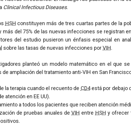
ta
Clinical Infectious Diseases
.
los
HSH
constituyen más de tres cuartas partes de la po
 y más del 75% de las nuevas infecciones se registran en
tores del estudio pusieron un énfasis especial en anal
l
sobre las tasas de nuevas infecciones por
VIH
.
stigadores planteó un modelo matemático en el que se
 de ampliación del tratamiento anti-VIH en San Francisco
 de la terapia cuando el recuento de
CD4
está por debajo 
de atención en EE UU).
tamiento a todos los pacientes que reciben atención médi
lización de pruebas anuales de
VIH
entre
HSH
y ofrecer 
ositivos.