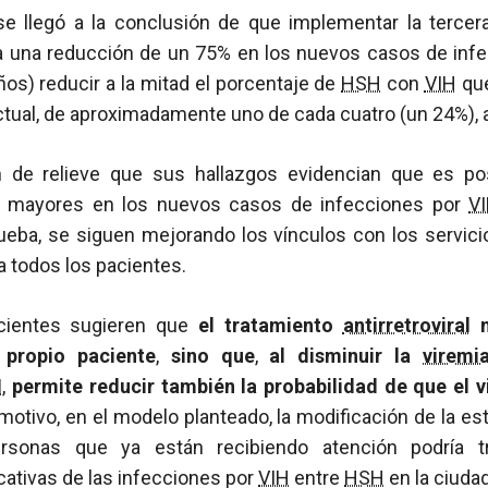
 llegó a la conclusión de que implementar la tercer
ía una reducción de un 75% en los nuevos casos de infe
ños) reducir a la mitad el porcentaje de
HSH
con
VIH
que
ctual, de aproximadamente uno de cada cuatro (un 24%), 
 de relieve que sus hallazgos evidencian que es po
 mayores en los nuevos casos de infecciones por
V
rueba, se siguen mejorando los vínculos con los servic
a todos los pacientes.
cientes sugieren que
el tratamiento
antirretroviral
n
 propio paciente
,
sino que
,
al disminuir la
viremi
H
,
permite reducir también la probabilidad de que el v
 motivo, en el modelo planteado, la modificación de la est
ersonas que ya están recibiendo atención podría t
cativas de las infecciones por
VIH
entre
HSH
en la ciudad