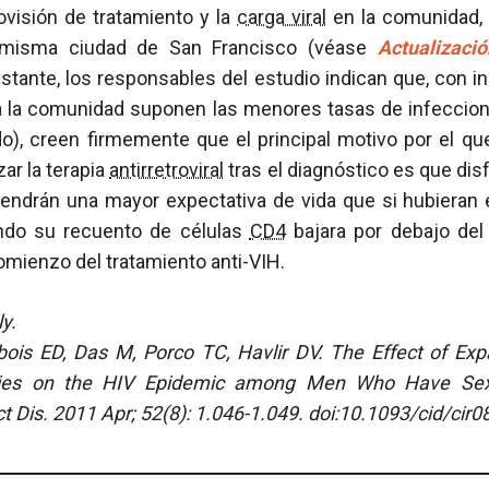
rovisión de tratamiento y la
carga viral
en la comunidad, 
 misma ciudad de San Francisco (véase
Actualizaci
bstante, los responsables del estudio indican que, con 
a la comunidad suponen las menores tasas de infeccio
do), creen firmemente que el principal motivo por el qu
r la terapia
antirretroviral
tras el diagnóstico es que dis
tendrán una mayor expectativa de vida que si hubieran e
ndo su recuento de células
CD4
bajara por debajo del 
comienzo del tratamiento anti-VIH.
y.
bois ED, Das M, Porco TC, Havlir DV.
The Effect of Exp
gies on the HIV Epidemic among Men Who Have Se
ct Dis. 2011 Apr; 52(8): 1.046-1.049. doi:10.1093/cid/cir0