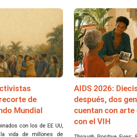
ctivistas
AIDS 2026: Dieci
 recorte de
después, dos ge
ondo Mundial
cuentan con arte 
con el VIH
inados con los de EE UU,
la vida de millones de
Through Positive Eyes: 