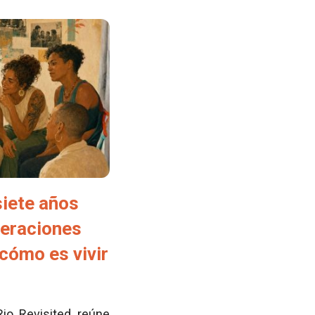
siete años
neraciones
cómo es vivir
Rio Revisited reúne