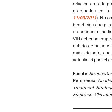
relación entre la p
efectuados en la
11/03/2011
). No o
beneficios que par
un beneficio añadi
VIH
deberían empeza
estado de salud y 
más adelante, cua
actualidad para el 
Fuente
:
ScienceDail
Referencia
:
Charle
Treatment Strate
Francisco. Clin Infe