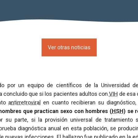
Ver otras noticias
do por un equipo de científicos de la Universidad de
a concluido que si los pacientes adultos con
VIH
de esa 
nto
antirretroviral
en cuanto recibieran su diagnóstico
 hombres que practican sexo con hombres (
HSH
) se 
or su parte, si la provisión universal de tratamient
 prueba diagnóstica anual en esta población, se produci
 nuevas infecciones. El hallazgo fue publicado en la edi