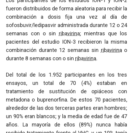
Los participantes de los estudios ION-1 y ION-2
fueron distribuidos de forma aleatoria para recibir la
combinación a dosis fija una vez al día de
sofosbuvir/ledipasvir administrada durante 12 o 24
semanas con o sin
ribavirina
; mientras que los
pacientes del estudio ION-3 recibieron la misma
combinación durante 12 semanas sin
ribavirina
o
durante 8 semanas con o sin
ribavirina
.
Del total de los 1.952 participantes en los tres
ensayos, un total de 70 (4%) estaban en
tratamiento de sustitución de opiáceos con
metadona o buprenorfina. De estos 70 pacientes,
alrededor de las dos terceras partes eran hombres;
un 90% eran blancos; y la media de edad fue de 47
años. La mayoría de ellos (89%) nunca había
recibido tratamiento frente al
VHC
, y un 10% tenía