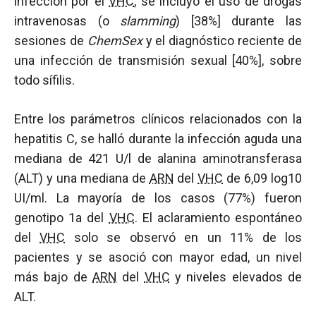
infección por el
VHC
, se incluyó el uso de drogas
intravenosas (o
slamming
) [38%] durante las
sesiones de
ChemSex
y el diagnóstico reciente de
una infección de transmisión sexual [40%], sobre
todo sífilis.
Entre los parámetros clínicos relacionados con la
hepatitis C, se halló durante la infección aguda una
mediana de 421 U/l de alanina aminotransferasa
(ALT) y una mediana de
ARN
del
VHC
de 6,09 log10
UI/ml. La mayoría de los casos (77%) fueron
genotipo 1a del
VHC
. El aclaramiento espontáneo
del
VHC
solo se observó en un 11% de los
pacientes y se asoció con mayor edad, un nivel
más bajo de
ARN
del
VHC
y niveles elevados de
ALT.