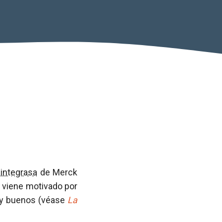
a
integrasa
de Merck
 viene motivado por
uy buenos (véase
La