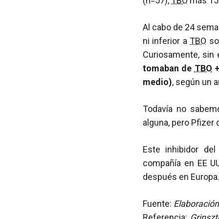
(n=57),
TBO
más 150
Al cabo de 24 sema
ni inferior a
TBO
sol
Curiosamente, sin
tomaban de
TBO
+
medio)
, según un a
Todavía no sabemo
alguna, pero Pfizer
Este inhibidor de
compañía en EE UU
después en Europa
Fuente:
Elaboración
Referencia:
Grinszt