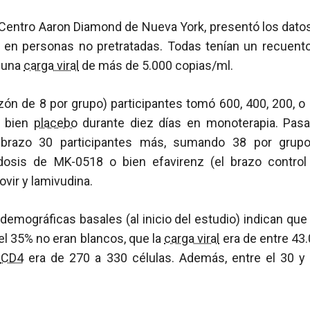
 Centro Aaron Diamond de Nueva York, presentó los dato
 en personas no pretratadas. Todas tenían un recuen
 una
carga viral
de más de 5.000 copias/ml.
razón de 8 por grupo) participantes tomó 600, 400, 200,
o bien
placebo
durante diez días en monoterapia. Pasa
 brazo 30 participantes más, sumando 38 por grupo
dosis de MK-0518 o bien efavirenz (el brazo contro
ovir y lamivudina.
 demográficas basales (al inicio del estudio) indican que 
l 35% no eran blancos, que la
carga viral
era de entre 43
e
CD4
era de 270 a 330 células. Además, entre el 30 y