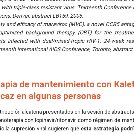
ts with triple-class resistant virus. Thirteenth Conferenc
tions, Denver, abstract LB159, 2006.
ety and efficacy of maraviroc (MVC), a novel CCR5 antag
ptimized background therapy (OBT) for the treatment
ts infected with dual/mixed-tropic HIV-1: 24-week re
Sixteenth International AIDS Conference, Toronto, abstra
apia de mantenimiento con Kalet
icaz en algunas personas
ribución aleatoria presentados en la sesión de abstracts 
noterapia con lopinavir/ritonavir como régimen de ma
o la supresión viral sugieren que
esta estrategia podrí