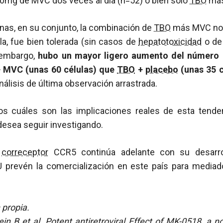
mg de MVC dos veces al día (n=52) o bien sólo
TBO
má
nas, en su conjunto, la combinación de
TBO
más MVC no 
a, fue bien tolerada (sin casos de
hepatotoxicidad
o de
 embargo,
hubo un mayor ligero aumento del número
 MVC (unas 60 células) que
TBO
+
placebo
(unas 35 
nálisis de última observación arrastrada.
s cuáles son las implicaciones reales de esta tenden
 desea seguir investigando.
l
correceptor
CCR5 continúa adelante con su desarrol
 prevén la comercialización en este país para mediad
.
 propia.
ejn B et al. Potent antiretroviral Effect of MK-0518, a n