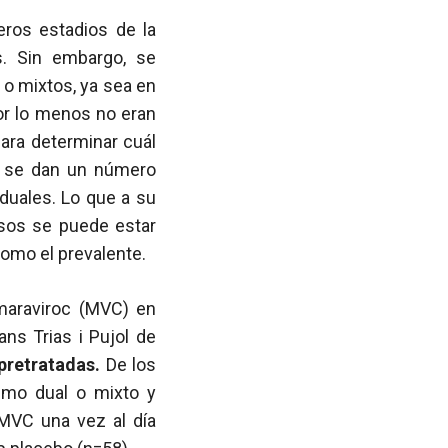
eros estadios de la
s. Sin embargo, se
o mixtos, ya sea en
por lo menos no eran
para determinar cuál
a, se dan un número
 duales. Lo que a su
asos se puede estar
como el prevalente.
maraviroc (MVC) en
ans Trias i Pujol de
pretratadas.
De los
ismo dual o mixto y
VC una vez al día