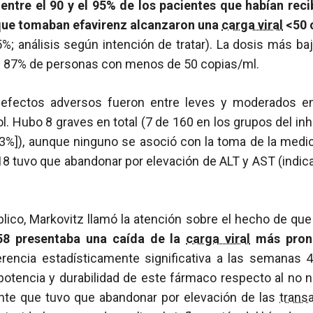
entre el 90 y el 95% de los pacientes que habían reci
que tomaban efavirenz alcanzaron una
carga viral
<50 
%; análisis según intención de tratar). La dosis más baja
 87% de personas con menos de 50 copias/ml.
 efectos adversos fueron entre leves y moderados en
ol. Hubo 8 graves en total (7 de 160 en los grupos del inh
 [3%]), aunque ninguno se asoció con la toma de la medi
 tuvo que abandonar por elevación de ALT y AST (indica
lico, Markovitz llamó la atención sobre el hecho de qu
58 presentaba una caída de la
carga viral
más pronu
erencia estadísticamente significativa a las semanas 4
potencia y durabilidad de este fármaco respecto al no 
ente que tuvo que abandonar por elevación de las
trans