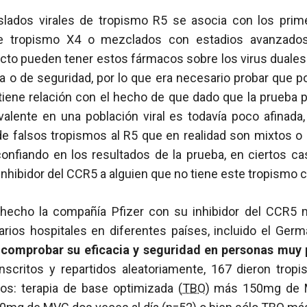
slados virales de tropismo R5 se asocia con los prim
de tropismo X4 o mezclados con estadios avanzado
to pueden tener estos fármacos sobre los virus duales 
a o de seguridad, por lo que era necesario probar que 
 tiene relación con el hecho de que dado que la prueba 
valente en una población viral es todavía poco afinad
de falsos tropismos al R5 que en realidad son mixtos o
 confiando en los resultados de la prueba, en ciertos c
nhibidor del CCR5 a alguien que no tiene este tropismo 
 hecho la compañía Pfizer con su inhibidor del CCR5 
rios hospitales en diferentes países, incluido el Germ
:
comprobar su eficacia y seguridad en personas muy 
inscritos y repartidos aleatoriamente, 167 dieron trop
os: terapia de base optimizada (
TBO
) más 150mg de M