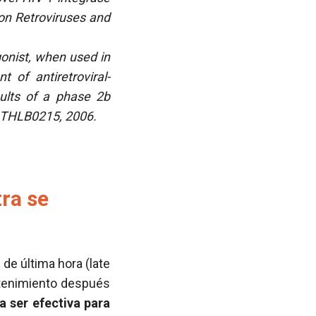
e on Retroviruses and
onist, when used in
 of antiretroviral-
sults of a phase 2b
ct THLB0215, 2006.
ra se
de última hora (late
ntenimiento después
a ser efectiva para