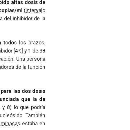
bido altas dosis de
copias/ml
(
intervalo
 del inhibidor de la
 todos los brazos,
ibidor [4%] y 1 de 38
cación. Una persona
dores de la función
e
para las dos dosis
nciada que la de
 y 8) lo que podría
nucleósido. También
aminasas
estaba en