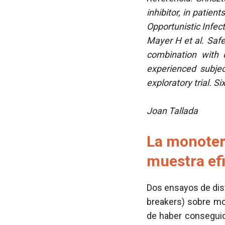
inhibitor, in patien
Opportunistic Infec
Mayer H et al. Saf
combination with o
experienced subjec
exploratory trial. 
Joan Tallada
La monoter
muestra ef
Dos ensayos de dist
breakers) sobre mo
de haber conseguid