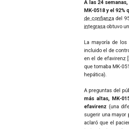
A las 24 semanas, 
MK-0518 y el 92% 
de confianza
del 95
integrasa
obtuvo un
La mayoría de los
incluido el de contr
en el de efavirenz
que tomaba MK-0518
hepática).
A preguntas del púb
más altas, MK-01
efavirenz
(una dif
sugerir una mayor 
aclaró que el paci