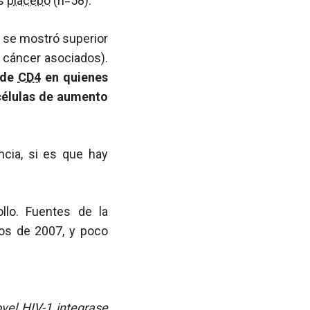
s
placebo
(n=58).
se mostró superior
 cáncer asociados).
 de
CD4
en quienes
células de aumento
cia, si es que hay
lo. Fuentes de la
os de 2007, y poco
ovel HIV-1 integrase