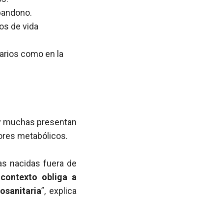
abandono.
los de vida
tarios como en la
 y muchas presentan
tores metabólicos.
s nacidas fuera de
 contexto obliga a
osanitaria
”, explica