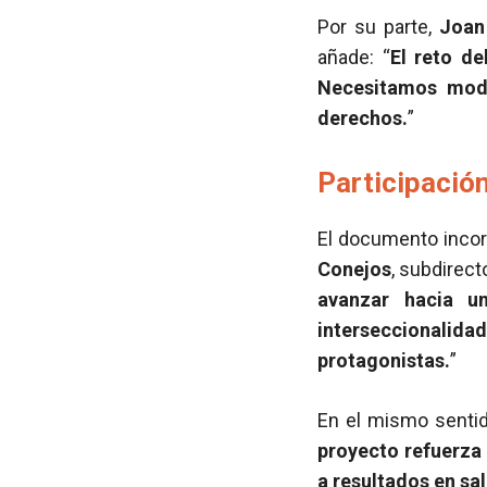
Por su parte,
Joan
añade: “
El reto d
Necesitamos mode
derechos.
”
Participació
El documento incor
Conejos
, subdirect
avanzar hacia u
interseccionali
protagonistas.
”
En el mismo senti
proyecto refuerza 
a resultados en sal