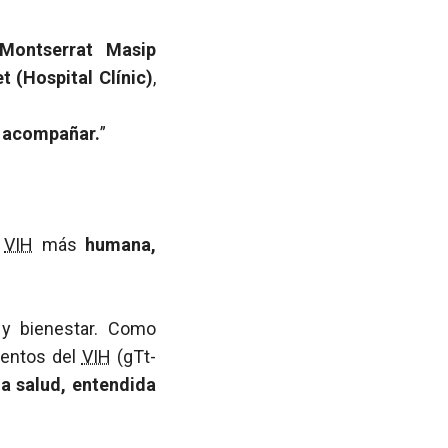
Montserrat Masip
t (Hospital Clínic)
,
y acompañar.
”
l
VIH
más
humana,
d y bienestar. Como
ientos del
VIH
(gTt-
 La salud, entendida