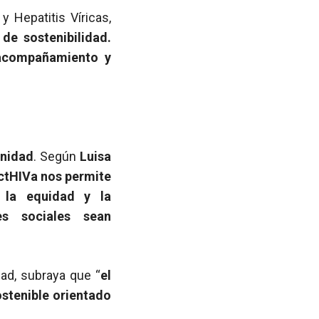
 y Hepatitis Víricas,
de sostenibilidad.
 acompañamiento y
unidad
. Según
Luisa
ctHIVa nos permite
 la equidad y la
es sociales sean
ead, subraya que “
el
ostenible orientado