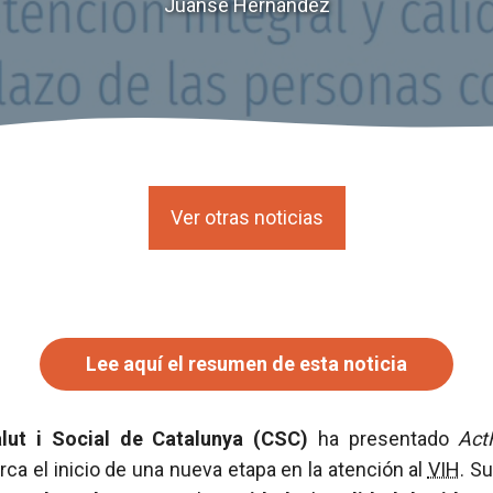
Juanse Hernández
Ver otras noticias
Lee aquí el resumen de esta noticia
lut i Social de Catalunya (CSC)
ha presentado
Act
a el inicio de una nueva etapa en la atención al
VIH
. S