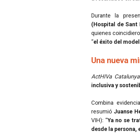
Durante la presen
(Hospital de Sant
quienes coincidier
“
el éxito del mode
Una nueva mi
ActHIVa Catalunya
inclusiva y sosteni
Combina evidencia 
resumió
Juanse H
VIH): “
Ya no se tra
desde la persona, 