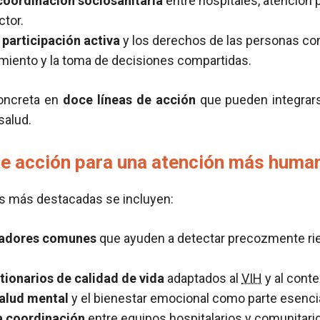
coordinación sociosanitaria
entre hospitales, atención 
ctor.
participación activa
y los derechos de las personas c
iento y la toma de decisiones compartidas.
concreta en
doce líneas de acción
que pueden integrar
salud.
de acción para una atención más huma
as más destacadas se incluyen:
icadores comunes
que ayuden a detectar precozmente rie
tionarios de calidad de vida
adaptados al
VIH
y al conte
salud mental
y el bienestar emocional como parte esencia
a coordinación
entre equipos hospitalarios y comunitari