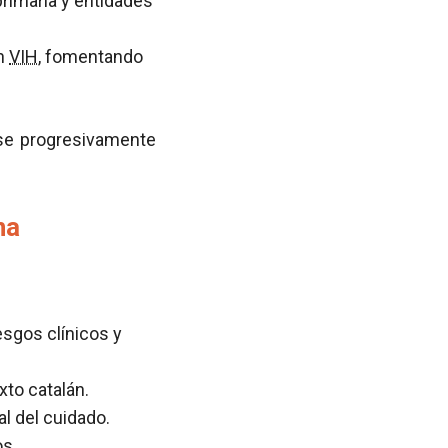
primaria y entidades
on
VIH
, fomentando
se progresivamente
na
sgos clínicos y
xto catalán.
l del cuidado.
os.