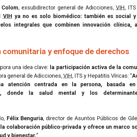
 Colom
, exsubdirector general de Adicciones,
VIH
, ITS
el
VIH
ya no es solo biomédico: también es social y 
los integrales que combinen innovación clínica,
n comunitaria y enfoque de derechos
pora una idea clave:
la participación activa de la com
ora general de Adicciones,
VIH
, ITS y Hepatitis Víricas: “
A
na atención centrada en la persona, basada en
dad, donde la salud mental y los determinant
do,
Félix Benguria
, director de Asuntos Públicos de Gil
la colaboración público-privada y ofrece un marco s
ud y bienestar.
”