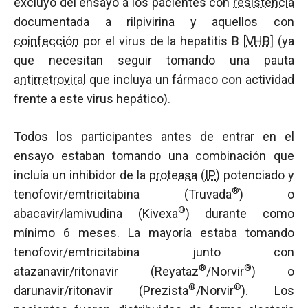
excluyó del ensayo a los pacientes con
resistencia
documentada a rilpivirina y aquellos con
coinfección
por el virus de la hepatitis B [
VHB
] (ya
que necesitan seguir tomando una pauta
antirretroviral
que incluya un fármaco con actividad
frente a este virus hepático).
Todos los participantes antes de entrar en el
ensayo estaban tomando una combinación que
incluía un inhibidor de la
proteasa
(
IP
) potenciado y
®
tenofovir/emtricitabina (Truvada
) o
®
abacavir/lamivudina (Kivexa
) durante como
mínimo 6 meses. La mayoría estaba tomando
tenofovir/emtricitabina junto con
®
®
atazanavir/ritonavir (Reyataz
/Norvir
) o
®
®
darunavir/ritonavir (Prezista
/Norvir
). Los