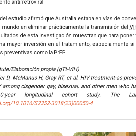
iento
antirretroviral
del estudio afirmó que Australia estaba en vías de conve
l mundo en eliminar prácticamente la transmisión del
VI
ultados de esta investigación muestran que para poner f
na mayor inversión en el tratamiento, especialmente s
s preventivas como la PrEP.
itute/Elaboración propia (gTt-VIH)
er D, McManus H, Gray RT, et al.
HIV treatment-as-preve
V among cisgender gay, bisexual, and other men who h
0-year longitudinal cohort study.
The Lan
oi.org/10.1016/S2352-3018(23)00050-4