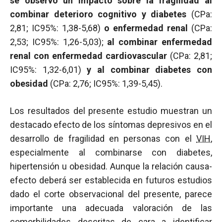
se observó un impacto sobre la fragilidad al
combinar deterioro cognitivo y diabetes
(CPa:
2,81; IC95%: 1,38-5,68)
o enfermedad renal
(CPa:
2,53; IC95%: 1,26-5,03);
al combinar enfermedad
renal con enfermedad cardiovascular
(CPa: 2,81;
IC95%: 1,32-6,01)
y al combinar diabetes con
obesidad
(CPa: 2,76; IC95%: 1,39-5,45).
Los resultados del presente estudio muestran un
destacado efecto de los síntomas depresivos en el
desarrollo de fragilidad en personas con el
VIH
,
especialmente al combinarse con diabetes,
hipertensión u obesidad. Aunque la relación causa-
efecto deberá ser establecida en futuros estudios
dado el corte observacional del presente, parece
importante una adecuada valoración de las
comorbilidades descritas de cara a identificar