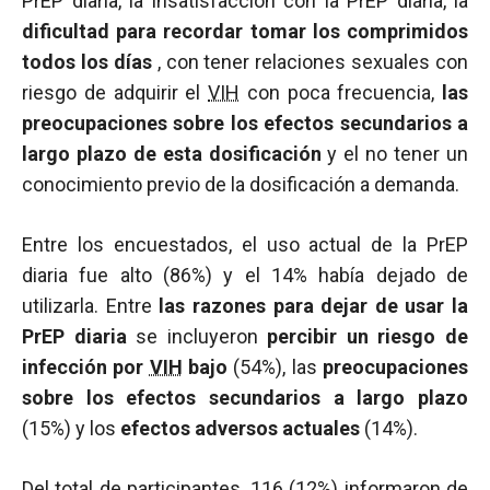
PrEP diaria, la insatisfacción con la PrEP diaria, la
dificultad para recordar tomar los comprimidos
todos los días
, con tener relaciones sexuales con
riesgo de adquirir el
VIH
con poca frecuencia,
las
preocupaciones sobre los efectos secundarios a
largo plazo de esta dosificación
y el no tener un
conocimiento previo de la dosificación a demanda.
Entre los encuestados, el uso actual de la PrEP
diaria fue alto (86%) y el 14% había dejado de
utilizarla. Entre
las razones para dejar de usar la
PrEP diaria
se incluyeron
percibir un riesgo de
infección por
VIH
bajo
(54%), las
preocupaciones
sobre los efectos secundarios a largo plazo
(15%) y los
efectos adversos actuales
(14%).
Del total de participantes, 116 (12%) informaron de