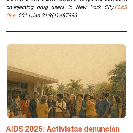
on-injecting drug users
in
New York City
.
PLoS
One.
2014 Jan 31;9(1):e87993.
AIDS 2026: Activistas denuncian