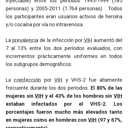
inyectable) entre los períodos 1995-1999 (785
personas) y 2005-2011 (1.764 personas) . Todos
los participantes eran usuarios activos de heroína
y/o cocaína por vía no intravenosa.
La
prevalencia
de la infección por
VIH
aumentó del
7 al 13% entre los dos períodos evaluados, con
incrementos prácticamente uniformes en todos
los subgrupos demográficos.
La
coinfección
por
VIH
y VHS-2 fue altamente
frecuente durante los dos períodos.
El 80% de las
mujeres sin
VIH
y el 43% de los hombres sin
VIH
estaban infectados por el VHS-2. Los
porcentajes fueron mucho más elevados tanto
en mujeres como en hombres con
VIH
(97 y 67%,
respectivamente)
.