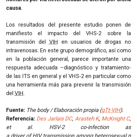
causa
.
Los resultados del presente estudio ponen de
manifiesto el impacto del VHS-2 sobre la
transmisión del
VIH
en usuarios de drogas no
intravenosas. En este grupo demográfico, así como
en la población general, parece importante una
respuesta adecuada –diagnóstico y tratamiento-
de las ITS en general y el VHS-2 en particular como
una herramienta más para prevenir la transmisión
del
VIH
.
Fuente:
The body / Elaboración propia (
gTt-VIH
).
Referencia:
Des Jarlais DC
,
Arasteh K
,
McKnight C
,
et al.
HSV-2 co-infection
as
a
driver
of
HIV transmission
among
heterosexual n